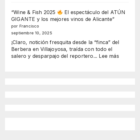
con
EXPLOTA
alma
“Wine & Fish 2025
El espectáculo del ATÚN
EN
andaluza:
GIGANTE y los mejores vinos de Alicante”
SERRA
Romero
por Francisco
GELADA
y
septiembre 10, 2025
Rocío
¡Claro, notición fresquita desde la “finca” del
brillan
Berbera en Villajoyosa, traída con todo el
en
:
salero y desparpajo del reportero...
Lee más
Benidorm
“Wine
como
&
reinas
Fish
2025-
2025
2026”
El
espectá
del
ATÚN
GIGANT
y
los