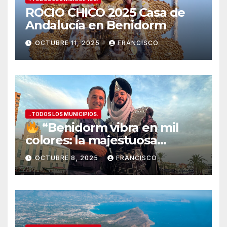
ROCIO CHICO 2025 Casa de
Andalucía en Benidorm
OCTUBRE 11, 2025
FRANCISCO
..TODOS LOS MUNICIPIOS.
“Benidorm vibra en mil
colores: la majestuosa
Entrada de Moros y Cristianos
OCTUBRE 8, 2025
FRANCISCO
conquista la Plaza del
Ayuntamiento”