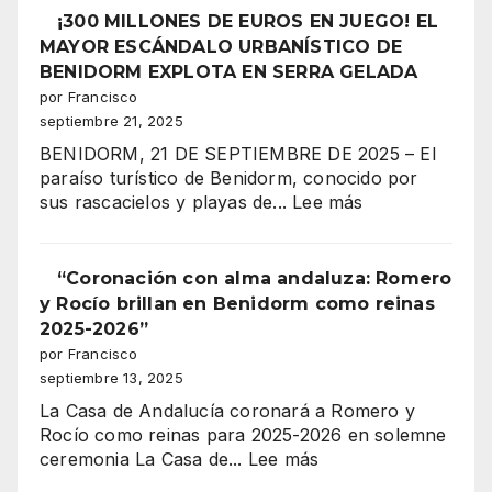
¡La
II,
¡300 MILLONES DE EUROS EN JUEGO! EL
noche
corazón
MAYOR ESCÁNDALO URBANÍSTICO DE
más
festero
BENIDORM EXPLOTA EN SERRA GELADA
espectacular
de
por Francisco
de
Benidorm,
septiembre 21, 2025
los
celebra
Moros
BENIDORM, 21 DE SEPTIEMBRE DE 2025 – El
su
y
paraíso turístico de Benidorm, conocido por
gran
Cristianos!”
:
sus rascacielos y playas de...
Lee más
coronación
¡300
MILLONES
DE
“Coronación con alma andaluza: Romero
EUROS
y Rocío brillan en Benidorm como reinas
EN
2025-2026”
JUEGO!
por Francisco
EL
septiembre 13, 2025
MAYOR
La Casa de Andalucía coronará a Romero y
ESCÁNDALO
Rocío como reinas para 2025-2026 en solemne
URBANÍSTICO
:
ceremonia La Casa de...
Lee más
DE
“Coronación
BENIDORM