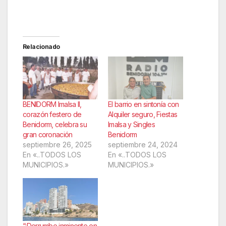
Relacionado
BENIDORM Imalsa II,
El barrio en sintonía con
corazón festero de
Alquiler seguro, Fiestas
Benidorm, celebra su
Imalsa y Singles
gran coronación
Benidorm
septiembre 26, 2025
septiembre 24, 2024
En «..TODOS LOS
En «..TODOS LOS
MUNICIPIOS.»
MUNICIPIOS.»
“¡Derrumbe inminente en