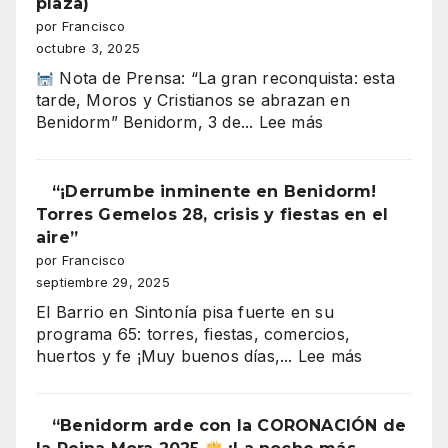
plaza)
por Francisco
octubre 3, 2025
Nota de Prensa: “La gran reconquista: esta
tarde, Moros y Cristianos se abrazan en
:
Benidorm” Benidorm, 3 de...
Lee más
Benidorm
Moros
y
“¡Derrumbe inminente en Benidorm!
Cristianos
Torres Gemelos 28, crisis y fiestas en el
2025
aire”
entrada
por Francisco
cristiana
septiembre 29, 2025
(recuperación
El Barrio en Sintonía pisa fuerte en su
de
programa 65: torres, fiestas, comercios,
la
:
huertos y fe ¡Muy buenos días,...
Lee más
plaza)
“¡Derrumb
inminente
en
“Benidorm arde con la CORONACIÓN de
Benidorm!