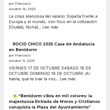
por Francisco
octubre 14, 2025
La crisis silenciosa del salario: España frente a
Europa y el mundo, con foco en la cotización
:
[Ciudad, fecha]...
Lee más
“¿Por
qué
trabajas
ROCIO CHICO 2025 Casa de Andalucía
más
en Benidorm
y
por Francisco
ganas
octubre 11, 2025
menos?
VIERNES 17 DE OCTUBRE SABADO 18 DE
El
OCTUBRE DOMINGO 19 DE OCTUBRE ¡Al
gran
:
habla, que te trae la voz...
Lee más
secreto
ROCIO
de
CHICO
los
2025
“Benidorm vibra en mil colores: la
salarios
Casa
majestuosa Entrada de Moros y Cristianos
españoles
de
conquista la Plaza del Ayuntamiento”