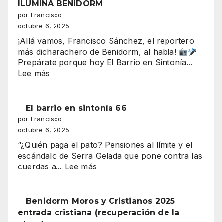
“tsunami”
ILUMINA BENIDORM
Plaza
de
por Francisco
del
330–
octubre 6, 2025
Ayuntami
340
¡Allá vamos, Francisco Sánchez, el reportero
millones
más dicharachero de Benidorm, al habla!
que
Prepárate porque hoy El Barrio en Sintonía...
amenaza
:
Lee más
con
EL
tragarse
DESFILE
el
DE
El barrio en sintonía 66
presupuesto
MOROS
por Francisco
de
Y
octubre 6, 2025
Benidorm
CRISTIANOS
“¿Quién paga el pato? Pensiones al límite y el
ILUMINA
escándalo de Serra Gelada que pone contra las
BENIDORM
:
cuerdas a...
Lee más
El
barrio
en
Benidorm Moros y Cristianos 2025
sintonía
entrada cristiana (recuperación de la
66