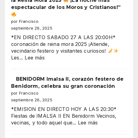
la Reina Mora 2025
¡La noche más
Torres
espectacular de los Moros y Cristianos!”
Gemelos
28,
por Francisco
crisis
septiembre 26, 2025
y
*EN DIRECTO SABADO 27 A LAS 20:00H*
fiestas
coronación de reina mora 2025 ¡Atiende,
en
vecindario festero y visitantes curiosos!
el
:
Les...
Lee más
aire”
“Benidorm
arde
con
BENIDORM Imalsa II, corazón festero de
la
Benidorm, celebra su gran coronación
CORONACIÓN
por Francisco
de
septiembre 26, 2025
la
*EMISION EN DIRECTO HOY A LAS 20:30*
Reina
Fiestas de IMALSA II EN Benidorm Vecinos,
Mora
:
vecinas, y todo aquel que...
Lee más
2025
BENIDORM
Imalsa