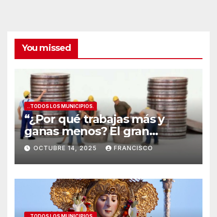
mejores
vinos
de
Alicante
You missed
..TODOS LOS MUNICIPIOS.
“¿Por qué trabajas más y
ganas menos? El gran
secreto de los salarios
OCTUBRE 14, 2025
FRANCISCO
españoles
”
..TODOS LOS MUNICIPIOS.