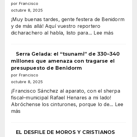
Andalucía
por Francisco
en
octubre 8, 2025
”
Benidorm
¡Muy buenas tardes, gente festera de Benidorm
y de más allá! Aquí vuestro reportero
:
dicharachero al habla, listo para...
Lee más
“Benidor
vibra
Serra Gelada: el “tsunami” de 330–340
en
millones que amenaza con tragarse el
mil
presupuesto de Benidorm
colores:
por Francisco
la
octubre 8, 2025
majestuo
¡Francisco Sánchez al aparato, con el sherpa
Entrada
fiscal–municipal Rafael Henares a mi lado!
de
Abróchense los cinturones, porque lo de...
Lee
Moros
:
más
y
Serra
Cristianos
Gelada:
conquista
el
EL DESFILE DE MOROS Y CRISTIANOS
la