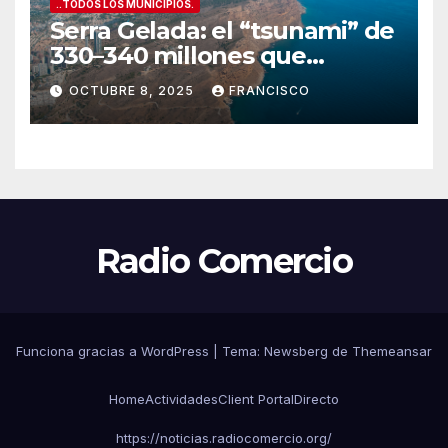
..TODOS LOS MUNICIPIOS.
Serra Gelada: el “tsunami” de
330–340 millones que
amenaza con tragarse el
OCTUBRE 8, 2025
FRANCISCO
presupuesto de Benidorm
Radio Comercio
Funciona gracias a WordPress
|
Tema:
Newsberg
de
Themeansar
Home
Actividades
Client Portal
Directo
https://noticias.radiocomercio.org/