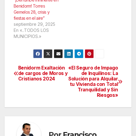
Benidorm! Torres
Gemelos 28, crisis y
fiestas en el aire”
septiembre 29, 2025
En «..TODOS LOS
MUNICIPIOS.»
Benidorm Exaltación
«El Seguro de Impago
Navegación
de cargos de Moros y
de Inquilinos: La
Cristianos 2024
Solución para Alquilar
de
tu Vivienda con Total
Tranquilidad y Sin
entradas
Riesgos»
Por
Francisco