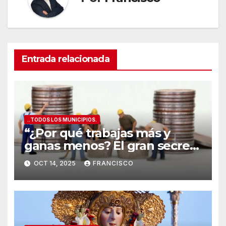
Entrada relacionada
..TODOS LOS MUNICIPIOS.
“¿Por qué trabajas más y
ganas menos? El gran secreto
de los salarios españoles
OCT 14, 2025
FRANCISCO
”