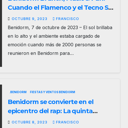
Cuando el Flamenco y el Tecno Se
Unen en una Fiesta Épica
OCTUBRE 9, 2023
FRANCISCO
Benidorm, 7 de octubre de 2023 – El sol brillaba
en lo alto y el ambiente estaba cargado de
emoción cuando más de 2000 personas se
reunieron en Benidorm para…
.BENIDORM
FIESTAS Y VENTOS BENIDORM
Benidorm se convierte en el
epicentro del rap: La quinta
edición de la Batalla de Gallos
OCTUBRE 8, 2023
FRANCISCO