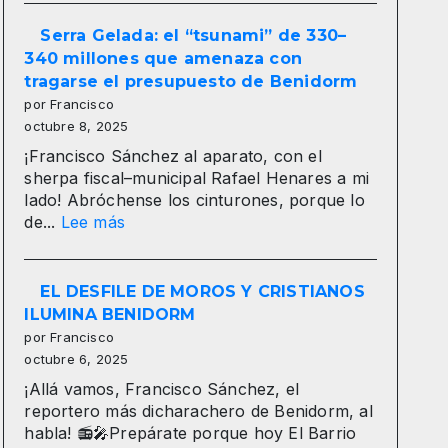
“Benidorm
vibra
Serra Gelada: el “tsunami” de 330–
en
340 millones que amenaza con
mil
tragarse el presupuesto de Benidorm
colores:
por Francisco
la
octubre 8, 2025
majestuosa
¡Francisco Sánchez al aparato, con el
Entrada
sherpa fiscal–municipal Rafael Henares a mi
de
lado! Abróchense los cinturones, porque lo
Moros
:
de...
Lee más
y
Serra
Cristianos
Gelada:
conquista
el
EL DESFILE DE MOROS Y CRISTIANOS
la
“tsunami”
ILUMINA BENIDORM
Plaza
de
por Francisco
del
330–
octubre 6, 2025
Ayuntamiento”
340
¡Allá vamos, Francisco Sánchez, el
millones
reportero más dicharachero de Benidorm, al
que
habla! 📻🎤Prepárate porque hoy El Barrio
amenaza