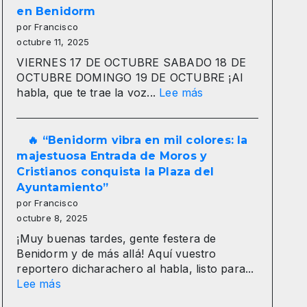
más
en Benidorm
y
por Francisco
ganas
octubre 11, 2025
menos?
VIERNES 17 DE OCTUBRE SABADO 18 DE
El
OCTUBRE DOMINGO 19 DE OCTUBRE ¡Al
gran
:
habla, que te trae la voz...
Lee más
secreto
ROCIO
de
CHICO
los
2025
🔥 “Benidorm vibra en mil colores: la
salarios
Casa
majestuosa Entrada de Moros y
españoles
de
Cristianos conquista la Plaza del
🔍
Andalucía
Ayuntamiento”
🇪🇸”
en
por Francisco
Benidorm
octubre 8, 2025
¡Muy buenas tardes, gente festera de
Benidorm y de más allá! Aquí vuestro
reportero dicharachero al habla, listo para...
:
Lee más
🔥