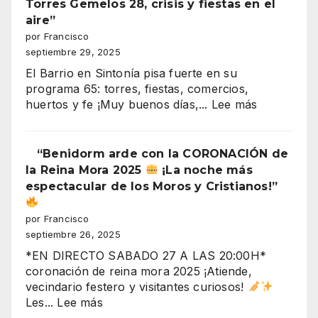
Torres Gemelos 28, crisis y fiestas en el
2025
aire”
entrada
por Francisco
cristiana
septiembre 29, 2025
(recuperación
El Barrio en Sintonía pisa fuerte en su
de
programa 65: torres, fiestas, comercios,
la
:
huertos y fe ¡Muy buenos días,...
Lee más
plaza)
“¡Derrumb
inminente
en
“Benidorm arde con la CORONACIÓN de
Benidorm!
la Reina Mora 2025
¡La noche más
Torres
espectacular de los Moros y Cristianos!”
Gemelos
28,
por Francisco
crisis
septiembre 26, 2025
y
*EN DIRECTO SABADO 27 A LAS 20:00H*
fiestas
coronación de reina mora 2025 ¡Atiende,
en
vecindario festero y visitantes curiosos!
el
:
Les...
Lee más
aire”
“Benidorm