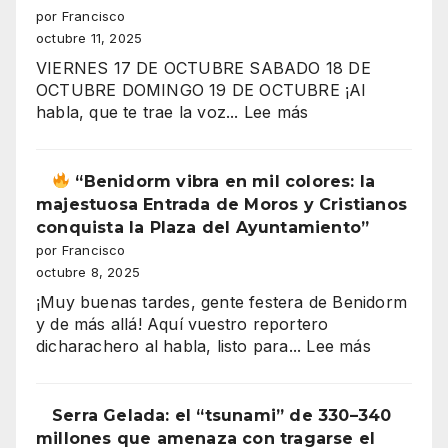
y
por Francisco
ganas
octubre 11, 2025
menos?
VIERNES 17 DE OCTUBRE SABADO 18 DE
El
OCTUBRE DOMINGO 19 DE OCTUBRE ¡Al
gran
:
habla, que te trae la voz...
Lee más
secreto
ROCIO
de
CHICO
los
2025
“Benidorm vibra en mil colores: la
salarios
Casa
majestuosa Entrada de Moros y Cristianos
españoles
de
conquista la Plaza del Ayuntamiento”
Andalucía
por Francisco
en
octubre 8, 2025
”
Benidorm
¡Muy buenas tardes, gente festera de Benidorm
y de más allá! Aquí vuestro reportero
:
dicharachero al habla, listo para...
Lee más
“Benidor
vibra
Serra Gelada: el “tsunami” de 330–340
en
millones que amenaza con tragarse el