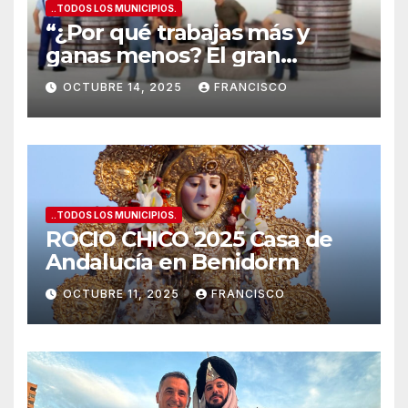
..TODOS LOS MUNICIPIOS.
“¿Por qué trabajas más y
ganas menos? El gran
secreto de los salarios
OCTUBRE 14, 2025
FRANCISCO
españoles
”
..TODOS LOS MUNICIPIOS.
ROCIO CHICO 2025 Casa de
Andalucía en Benidorm
OCTUBRE 11, 2025
FRANCISCO