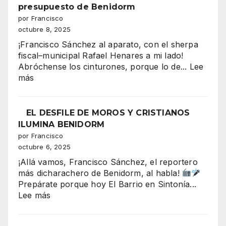
mil
presupuesto de Benidorm
colores:
por Francisco
la
octubre 8, 2025
majestuo
¡Francisco Sánchez al aparato, con el sherpa
Entrada
fiscal–municipal Rafael Henares a mi lado!
de
Abróchense los cinturones, porque lo de...
Lee
Moros
:
más
y
Serra
Cristianos
Gelada:
conquista
el
EL DESFILE DE MOROS Y CRISTIANOS
la
“tsunami”
ILUMINA BENIDORM
Plaza
de
por Francisco
del
330–
octubre 6, 2025
Ayuntami
340
¡Allá vamos, Francisco Sánchez, el reportero
millones
más dicharachero de Benidorm, al habla!
que
Prepárate porque hoy El Barrio en Sintonía...
amenaza
:
Lee más
con
EL
tragarse
DESFILE
el