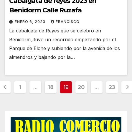
Cabalgata de reyes 2023 en
Benidorm Calle Ruzafa
ENERO 6, 2023
FRANCISCO
La cabalgata de Reyes que se celebro en
Benidorm, tuvo un recorrido empezando por el
Parque de Elche y subiendo por la avenida de los
almendros y bajando por la…
Paginación
1
…
18
19
20
…
23
de
entradas