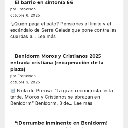
DE
El barrio en sintonía 66
presupuesto
MOROS
por Francisco
de
Y
octubre 6, 2025
Benidorm
CRISTIANOS
“¿Quién paga el pato? Pensiones al límite y el
ILUMINA
escándalo de Serra Gelada que pone contra las
BENIDORM
:
cuerdas a...
Lee más
El
barrio
en
Benidorm Moros y Cristianos 2025
sintonía
entrada cristiana (recuperación de la
66
plaza)
por Francisco
octubre 3, 2025
Nota de Prensa: “La gran reconquista: esta
tarde, Moros y Cristianos se abrazan en
:
Benidorm” Benidorm, 3 de...
Lee más
Benidorm
Moros
y
“¡Derrumbe inminente en Benidorm!
Cristianos