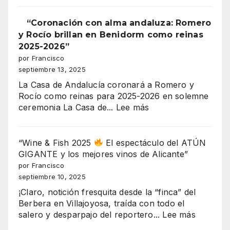
MILLONES
DE
“Coronación con alma andaluza: Romero
EUROS
y Rocío brillan en Benidorm como reinas
EN
2025-2026”
JUEGO!
por Francisco
EL
septiembre 13, 2025
MAYOR
La Casa de Andalucía coronará a Romero y
ESCÁNDALO
Rocío como reinas para 2025-2026 en solemne
URBANÍSTICO
:
ceremonia La Casa de...
Lee más
DE
“Coronación
BENIDORM
con
EXPLOTA
alma
“Wine & Fish 2025
El espectáculo del ATÚN
EN
andaluza:
GIGANTE y los mejores vinos de Alicante”
SERRA
Romero
por Francisco
GELADA
y
septiembre 10, 2025
Rocío
¡Claro, notición fresquita desde la “finca” del
brillan
Berbera en Villajoyosa, traída con todo el
en
:
salero y desparpajo del reportero...
Lee más
Benidorm
“Wine