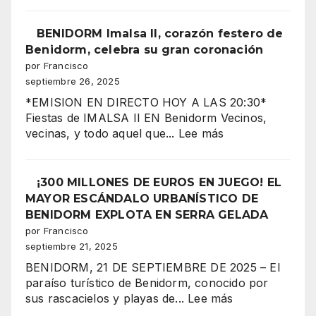
arde
con
BENIDORM Imalsa II, corazón festero de
la
Benidorm, celebra su gran coronación
CORONACIÓN
por Francisco
de
septiembre 26, 2025
la
*EMISION EN DIRECTO HOY A LAS 20:30*
Reina
Fiestas de IMALSA II EN Benidorm Vecinos,
Mora
:
vecinas, y todo aquel que...
Lee más
2025
BENIDORM
Imalsa
¡La
II,
¡300 MILLONES DE EUROS EN JUEGO! EL
noche
corazón
MAYOR ESCÁNDALO URBANÍSTICO DE
más
festero
BENIDORM EXPLOTA EN SERRA GELADA
espectacular
de
por Francisco
de
Benidorm,
septiembre 21, 2025
los
celebra
Moros
BENIDORM, 21 DE SEPTIEMBRE DE 2025 – El
su
y
paraíso turístico de Benidorm, conocido por
gran
Cristianos!”
:
sus rascacielos y playas de...
Lee más
coronación
¡300