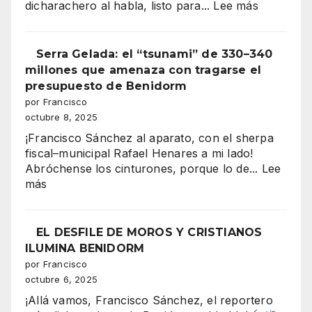
:
dicharachero al habla, listo para...
Lee más
“Benidor
vibra
Serra Gelada: el “tsunami” de 330–340
en
millones que amenaza con tragarse el
mil
presupuesto de Benidorm
colores:
por Francisco
la
octubre 8, 2025
majestuo
¡Francisco Sánchez al aparato, con el sherpa
Entrada
fiscal–municipal Rafael Henares a mi lado!
de
Abróchense los cinturones, porque lo de...
Lee
Moros
:
más
y
Serra
Cristianos
Gelada:
conquista
el
EL DESFILE DE MOROS Y CRISTIANOS
la
“tsunami”
ILUMINA BENIDORM
Plaza
de
por Francisco
del
330–
octubre 6, 2025
Ayuntami
340
¡Allá vamos, Francisco Sánchez, el reportero
millones