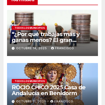
..TODOS LOS MUNICIPIOS.
“¿Por qué trabajas más y
ganas menos? El gran
secreto de los salarios
OCTUBRE 14, 2025
FRANCISCO
españoles
”
..TODOS LOS MUNICIPIOS.
ROCIO CHICO 2025 Casa de
Andalucía en Benidorm
OCTUBRE 11, 2025
FRANCISCO