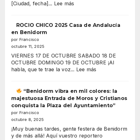
:
[Ciudad, fecha]...
Lee más
“¿Por
qué
trabajas
ROCIO CHICO 2025 Casa de Andalucía
más
en Benidorm
y
por Francisco
ganas
octubre 11, 2025
menos?
VIERNES 17 DE OCTUBRE SABADO 18 DE
El
OCTUBRE DOMINGO 19 DE OCTUBRE ¡Al
gran
:
habla, que te trae la voz...
Lee más
secreto
ROCIO
de
CHICO
los
2025
“Benidorm vibra en mil colores: la
salarios
Casa
majestuosa Entrada de Moros y Cristianos
españoles
de
conquista la Plaza del Ayuntamiento”
Andalucía
por Francisco
en
octubre 8, 2025
”
Benidorm
¡Muy buenas tardes, gente festera de Benidorm
y de más allá! Aquí vuestro reportero