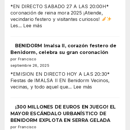
y
*EN DIRECTO SABADO 27 A LAS 20:00H*
fiestas
coronación de reina mora 2025 ¡Atiende,
en
vecindario festero y visitantes curiosos!
el
:
Les...
Lee más
aire”
“Benidorm
arde
con
BENIDORM Imalsa II, corazón festero de
la
Benidorm, celebra su gran coronación
CORONACIÓN
por Francisco
de
septiembre 26, 2025
la
*EMISION EN DIRECTO HOY A LAS 20:30*
Reina
Fiestas de IMALSA II EN Benidorm Vecinos,
Mora
:
vecinas, y todo aquel que...
Lee más
2025
BENIDORM
Imalsa
¡La
II,
¡300 MILLONES DE EUROS EN JUEGO! EL
noche
corazón
MAYOR ESCÁNDALO URBANÍSTICO DE
más
festero
BENIDORM EXPLOTA EN SERRA GELADA
espectacular
de
por Francisco
de