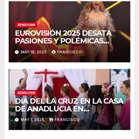
.BENIDORM
EUROVISIÓN 2025 DESATA
PASIONES Y POLÉMICAS
DESDE LA COSTA MÁS
MAY 18, 2025
FRANCISCO
FESTIVA DE ESPAÑA!
.BENIDORM
DIA DEL LA CRUZ EN LA CASA
DE ANADLUCIA EN
BENIDORM
MAY 1, 2025
FRANCISCO