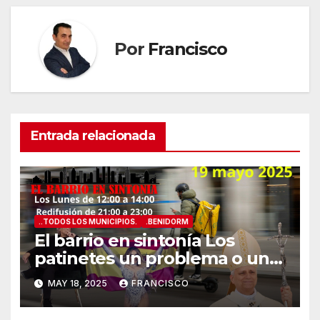
Por
Francisco
Entrada relacionada
..TODOS LOS MUNICIPIOS.
.BENIDORM
El barrio en sintonía Los
patinetes un problema o una
solución?
MAY 18, 2025
FRANCISCO