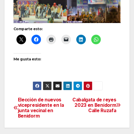
Comparte esto:
Me gusta esto:
Elección de nuevos
Cabalgata de reyes
Navegación
vicepresidente en la
2023 en Benidorm
junta vecinal en
Calle Ruzafa
de
Benidorm
entradas