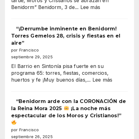
tarde, Moros y Cristianos se abrazan en
:
Benidorm” Benidorm, 3 de...
Lee más
Benidorm
Moros
y
“¡Derrumbe inminente en Benidorm!
Cristianos
Torres Gemelos 28, crisis y fiestas en el
2025
aire”
entrada
por Francisco
cristiana
septiembre 29, 2025
(recuperación
El Barrio en Sintonía pisa fuerte en su
de
programa 65: torres, fiestas, comercios,
la
:
huertos y fe ¡Muy buenos días,...
Lee más
plaza)
“¡Derrumb
inminente
en
“Benidorm arde con la CORONACIÓN de
Benidorm!
la Reina Mora 2025
¡La noche más
Torres
espectacular de los Moros y Cristianos!”
Gemelos
28,
por Francisco
crisis
septiembre 26, 2025