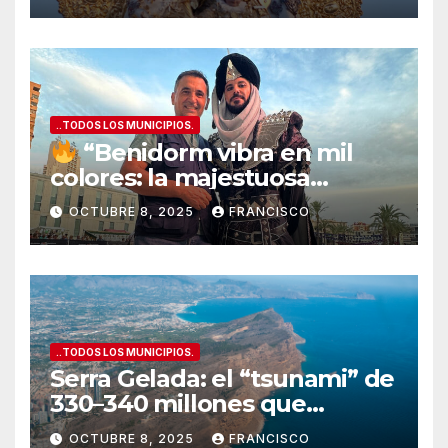
..TODOS LOS MUNICIPIOS.
“Benidorm vibra en mil
colores: la majestuosa
Entrada de Moros y Cristianos
OCTUBRE 8, 2025
FRANCISCO
conquista la Plaza del
Ayuntamiento”
..TODOS LOS MUNICIPIOS.
Serra Gelada: el “tsunami” de
330–340 millones que
amenaza con tragarse el
OCTUBRE 8, 2025
FRANCISCO