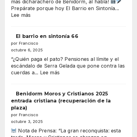
más dicharachero de Benidorm, al habla!
que
Prepárate porque hoy El Barrio en Sintonía...
amenaza
:
Lee más
con
EL
tragarse
DESFILE
el
DE
El barrio en sintonía 66
presupuesto
MOROS
por Francisco
de
Y
octubre 6, 2025
Benidorm
CRISTIANOS
“¿Quién paga el pato? Pensiones al límite y el
ILUMINA
escándalo de Serra Gelada que pone contra las
BENIDORM
:
cuerdas a...
Lee más
El
barrio
en
Benidorm Moros y Cristianos 2025
sintonía
entrada cristiana (recuperación de la
66
plaza)
por Francisco
octubre 3, 2025
Nota de Prensa: “La gran reconquista: esta