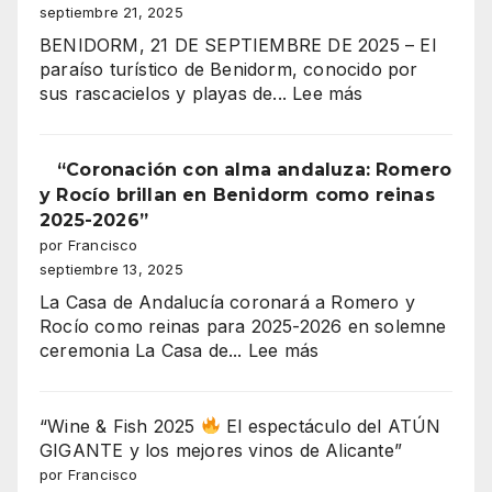
Benidorm,
septiembre 21, 2025
los
celebra
Moros
BENIDORM, 21 DE SEPTIEMBRE DE 2025 – El
su
y
paraíso turístico de Benidorm, conocido por
gran
Cristianos!”
:
sus rascacielos y playas de...
Lee más
coronación
¡300
MILLONES
DE
“Coronación con alma andaluza: Romero
EUROS
y Rocío brillan en Benidorm como reinas
EN
2025-2026”
JUEGO!
por Francisco
EL
septiembre 13, 2025
MAYOR
La Casa de Andalucía coronará a Romero y
ESCÁNDALO
Rocío como reinas para 2025-2026 en solemne
URBANÍSTICO
:
ceremonia La Casa de...
Lee más
DE
“Coronación
BENIDORM
con
EXPLOTA
alma
“Wine & Fish 2025
El espectáculo del ATÚN
EN
andaluza:
GIGANTE y los mejores vinos de Alicante”
SERRA
Romero
por Francisco
GELADA