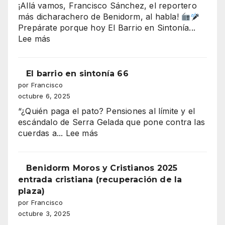
¡Allá vamos, Francisco Sánchez, el reportero
millones
más dicharachero de Benidorm, al habla!
que
Prepárate porque hoy El Barrio en Sintonía...
amenaza
:
Lee más
con
EL
tragarse
DESFILE
el
DE
El barrio en sintonía 66
presupuesto
MOROS
por Francisco
de
Y
octubre 6, 2025
Benidorm
CRISTIANOS
“¿Quién paga el pato? Pensiones al límite y el
ILUMINA
escándalo de Serra Gelada que pone contra las
BENIDORM
:
cuerdas a...
Lee más
El
barrio
en
Benidorm Moros y Cristianos 2025
sintonía
entrada cristiana (recuperación de la
66
plaza)
por Francisco
octubre 3, 2025