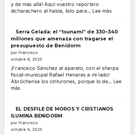
y de más allá! Aquí vuestro reportero
:
dicharachero al habla, listo para...
Lee más
“Benidor
vibra
Serra Gelada: el “tsunami” de 330–340
en
millones que amenaza con tragarse el
mil
presupuesto de Benidorm
colores:
por Francisco
la
octubre 8, 2025
majestuo
¡Francisco Sánchez al aparato, con el sherpa
Entrada
fiscal–municipal Rafael Henares a mi lado!
de
Abróchense los cinturones, porque lo de...
Lee
Moros
:
más
y
Serra
Cristianos
Gelada:
conquista
el
EL DESFILE DE MOROS Y CRISTIANOS
la
“tsunami”
ILUMINA BENIDORM
Plaza
de
por Francisco
del
330–
octubre 6, 2025
Ayuntami
340