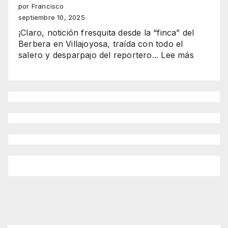
Romero
por Francisco
GELADA
y
septiembre 10, 2025
Rocío
¡Claro, notición fresquita desde la “finca” del
brillan
Berbera en Villajoyosa, traída con todo el
en
:
salero y desparpajo del reportero...
Lee más
Benidorm
“Wine
como
&
reinas
Fish
2025-
2025
2026”
El
espectá
del
ATÚN
GIGANT
y
los
mejores
vinos
de