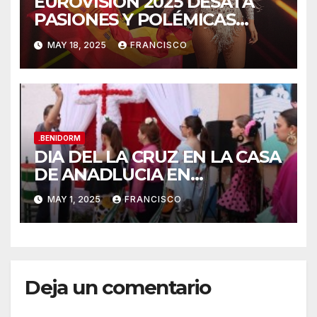
EUROVISIÓN 2025 DESATA
PASIONES Y POLÉMICAS
DESDE LA COSTA MÁS
MAY 18, 2025
FRANCISCO
FESTIVA DE ESPAÑA!
.BENIDORM
DIA DEL LA CRUZ EN LA CASA
DE ANADLUCIA EN
BENIDORM
MAY 1, 2025
FRANCISCO
Deja un comentario