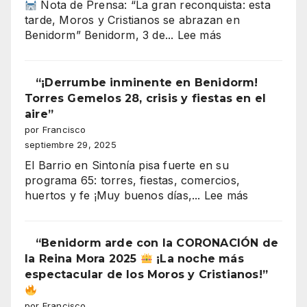
Nota de Prensa: “La gran reconquista: esta
tarde, Moros y Cristianos se abrazan en
:
Benidorm” Benidorm, 3 de...
Lee más
Benidorm
Moros
y
“¡Derrumbe inminente en Benidorm!
Cristianos
Torres Gemelos 28, crisis y fiestas en el
2025
aire”
entrada
por Francisco
cristiana
septiembre 29, 2025
(recuperación
El Barrio en Sintonía pisa fuerte en su
de
programa 65: torres, fiestas, comercios,
la
:
huertos y fe ¡Muy buenos días,...
Lee más
plaza)
“¡Derrumb
inminente
en
“Benidorm arde con la CORONACIÓN de
Benidorm!
la Reina Mora 2025
¡La noche más
Torres
espectacular de los Moros y Cristianos!”
Gemelos
28,
por Francisco