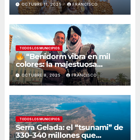
OCTUBRE 11, 2025
FRANCISCO
..TODOS LOS MUNICIPIOS.
“Benidorm vibra en mil
colores: la majestuosa
Entrada de Moros y Cristianos
OCTUBRE 8, 2025
FRANCISCO
conquista la Plaza del
Ayuntamiento”
..TODOS LOS MUNICIPIOS.
Serra Gelada: el “tsunami” de
330–340 millones que