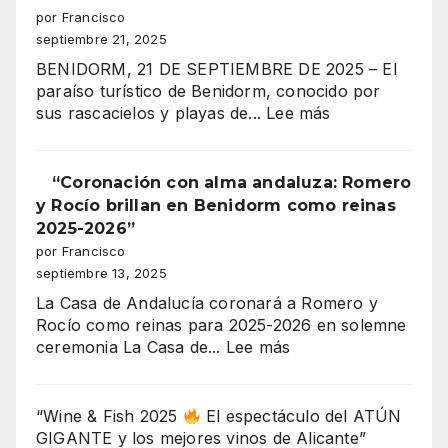
de
por Francisco
de
Benidorm,
septiembre 21, 2025
los
celebra
Moros
BENIDORM, 21 DE SEPTIEMBRE DE 2025 – El
su
y
paraíso turístico de Benidorm, conocido por
gran
Cristianos!”
:
sus rascacielos y playas de...
Lee más
coronación
¡300
MILLONES
DE
“Coronación con alma andaluza: Romero
EUROS
y Rocío brillan en Benidorm como reinas
EN
2025-2026”
JUEGO!
por Francisco
EL
septiembre 13, 2025
MAYOR
La Casa de Andalucía coronará a Romero y
ESCÁNDALO
Rocío como reinas para 2025-2026 en solemne
URBANÍSTICO
:
ceremonia La Casa de...
Lee más
DE
“Coronación
BENIDORM
con
EXPLOTA
alma
“Wine & Fish 2025
El espectáculo del ATÚN
EN
andaluza:
GIGANTE y los mejores vinos de Alicante”
SERRA