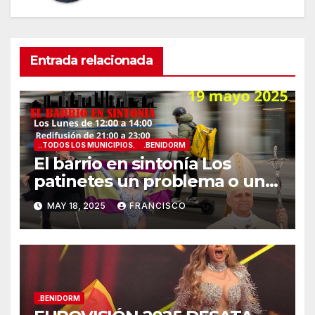
Entrada relacionada
..TODOS LOS MUNICIPIOS.
.BENIDORM
El barrio en sintonía Los
patinetes un problema o una
solución?
MAY 18, 2025
FRANCISCO
.BENIDORM