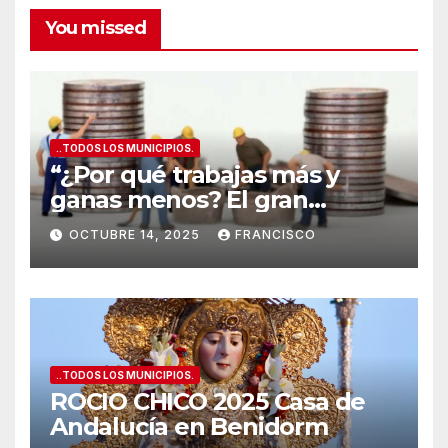
Alicante
You missed
..TODOS LOS MUNICIPIOS.
“¿Por qué trabajas más y
ganas menos? El gran
secreto de los salarios
OCTUBRE 14, 2025
FRANCISCO
españoles
”
..TODOS LOS MUNICIPIOS.
ROCIO CHICO 2025 Casa de
Andalucía en Benidorm