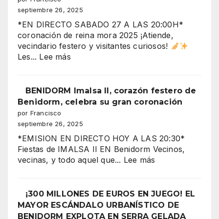
crisis
septiembre 26, 2025
y
*EN DIRECTO SABADO 27 A LAS 20:00H*
fiestas
coronación de reina mora 2025 ¡Atiende,
en
vecindario festero y visitantes curiosos!
el
:
Les...
Lee más
aire”
“Benidorm
arde
con
BENIDORM Imalsa II, corazón festero de
la
Benidorm, celebra su gran coronación
CORONACIÓN
por Francisco
de
septiembre 26, 2025
la
*EMISION EN DIRECTO HOY A LAS 20:30*
Reina
Fiestas de IMALSA II EN Benidorm Vecinos,
Mora
:
vecinas, y todo aquel que...
Lee más
2025
BENIDORM
Imalsa
¡La
II,
¡300 MILLONES DE EUROS EN JUEGO! EL
noche
corazón
MAYOR ESCÁNDALO URBANÍSTICO DE
más
festero
BENIDORM EXPLOTA EN SERRA GELADA
espectacular