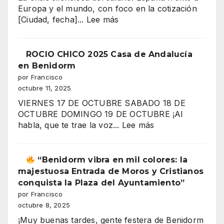
Europa y el mundo, con foco en la cotización
:
[Ciudad, fecha]...
Lee más
“¿Por
qué
trabajas
ROCIO CHICO 2025 Casa de Andalucía
más
en Benidorm
y
por Francisco
ganas
octubre 11, 2025
menos?
VIERNES 17 DE OCTUBRE SABADO 18 DE
El
OCTUBRE DOMINGO 19 DE OCTUBRE ¡Al
gran
:
habla, que te trae la voz...
Lee más
secreto
ROCIO
de
CHICO
los
2025
“Benidorm vibra en mil colores: la
salarios
Casa
majestuosa Entrada de Moros y Cristianos
españoles
de
conquista la Plaza del Ayuntamiento”
Andalucía
por Francisco
en
octubre 8, 2025
”
Benidorm
¡Muy buenas tardes, gente festera de Benidorm