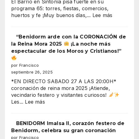
El Barrio en Sintonía pisa fuerte en su
de
programa 65: torres, fiestas, comercios,
la
:
huertos y fe ¡Muy buenos días,...
Lee más
plaza)
“¡Derrumb
inminente
en
“Benidorm arde con la CORONACIÓN de
Benidorm!
la Reina Mora 2025
¡La noche más
Torres
espectacular de los Moros y Cristianos!”
Gemelos
28,
por Francisco
crisis
septiembre 26, 2025
y
*EN DIRECTO SABADO 27 A LAS 20:00H*
fiestas
coronación de reina mora 2025 ¡Atiende,
en
vecindario festero y visitantes curiosos!
el
:
Les...
Lee más
aire”
“Benidorm
arde
con
BENIDORM Imalsa II, corazón festero de
la
Benidorm, celebra su gran coronación
CORONACIÓN
por Francisco