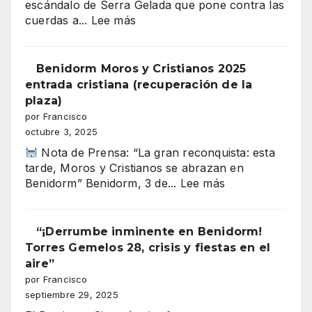
escándalo de Serra Gelada que pone contra las
BENIDORM
:
cuerdas a...
Lee más
El
barrio
en
Benidorm Moros y Cristianos 2025
sintonía
entrada cristiana (recuperación de la
66
plaza)
por Francisco
octubre 3, 2025
Nota de Prensa: “La gran reconquista: esta
tarde, Moros y Cristianos se abrazan en
:
Benidorm” Benidorm, 3 de...
Lee más
Benidorm
Moros
y
“¡Derrumbe inminente en Benidorm!
Cristianos
Torres Gemelos 28, crisis y fiestas en el
2025
aire”
entrada
por Francisco
cristiana
septiembre 29, 2025
(recuperación