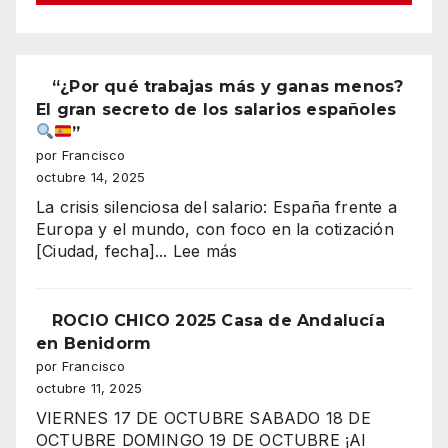
“¿Por qué trabajas más y ganas menos?
El gran secreto de los salarios españoles
”
por Francisco
octubre 14, 2025
La crisis silenciosa del salario: España frente a
Europa y el mundo, con foco en la cotización
:
[Ciudad, fecha]...
Lee más
“¿Por
qué
trabajas
ROCIO CHICO 2025 Casa de Andalucía
más
en Benidorm
y
por Francisco
ganas
octubre 11, 2025
menos?
VIERNES 17 DE OCTUBRE SABADO 18 DE
El
OCTUBRE DOMINGO 19 DE OCTUBRE ¡Al
gran