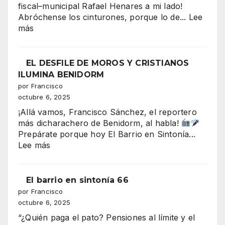
fiscal–municipal Rafael Henares a mi lado!
de
Abróchense los cinturones, porque lo de...
Lee
Moros
:
más
y
Serra
Cristianos
Gelada:
conquista
el
EL DESFILE DE MOROS Y CRISTIANOS
la
“tsunami”
ILUMINA BENIDORM
Plaza
de
por Francisco
del
330–
octubre 6, 2025
Ayuntami
340
¡Allá vamos, Francisco Sánchez, el reportero
millones
más dicharachero de Benidorm, al habla!
que
Prepárate porque hoy El Barrio en Sintonía...
amenaza
:
Lee más
con
EL
tragarse
DESFILE
el
DE
El barrio en sintonía 66
presupuesto
MOROS
por Francisco
de
Y
octubre 6, 2025
Benidorm
CRISTIANOS
“¿Quién paga el pato? Pensiones al límite y el
ILUMINA