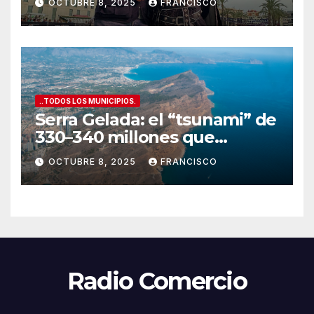
OCTUBRE 8, 2025
FRANCISCO
conquista la Plaza del
Ayuntamiento”
..TODOS LOS MUNICIPIOS.
Serra Gelada: el “tsunami” de
330–340 millones que
amenaza con tragarse el
OCTUBRE 8, 2025
FRANCISCO
presupuesto de Benidorm
Radio Comercio