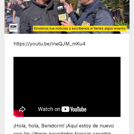
https://youtu.be/IneQJM_mKu4
¡Hola, hola, Benidorm! ¡Aquí estoy de nuevo
con las últimas novedades frescas sacadas