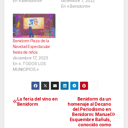
En «.Benidorm»
diciembre 7, 2022
En «.Benidorm»
Benidorm Plaza de la
Navidad Espectacular
fiesta de niños
diciembre 17, 2023
En «..TODOS LOS
MUNICIPIOS.»
La feria del vino en
Benidorm da un
Navegación
Benidorm
homenaje al Decano
del Periodismo en
de
Benidorm: Manuel
Esquembre Bañuls,
entradas
conocido como