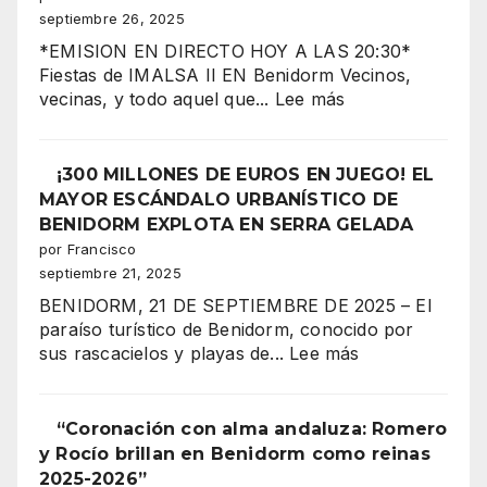
de
septiembre 26, 2025
la
*EMISION EN DIRECTO HOY A LAS 20:30*
Reina
Fiestas de IMALSA II EN Benidorm Vecinos,
Mora
:
vecinas, y todo aquel que...
Lee más
2025
BENIDORM
Imalsa
¡La
II,
¡300 MILLONES DE EUROS EN JUEGO! EL
noche
corazón
MAYOR ESCÁNDALO URBANÍSTICO DE
más
festero
BENIDORM EXPLOTA EN SERRA GELADA
espectacular
de
por Francisco
de
Benidorm,
septiembre 21, 2025
los
celebra
Moros
BENIDORM, 21 DE SEPTIEMBRE DE 2025 – El
su
y
paraíso turístico de Benidorm, conocido por
gran
Cristianos!”
:
sus rascacielos y playas de...
Lee más
coronación
¡300
MILLONES
DE
“Coronación con alma andaluza: Romero
EUROS
y Rocío brillan en Benidorm como reinas
EN
2025-2026”