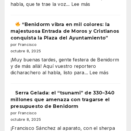
:
habla, que te trae la voz...
Lee más
secreto
ROCIO
de
CHICO
los
2025
“Benidorm vibra en mil colores: la
salarios
Casa
majestuosa Entrada de Moros y Cristianos
españoles
de
conquista la Plaza del Ayuntamiento”
Andalucía
por Francisco
en
octubre 8, 2025
”
Benidorm
¡Muy buenas tardes, gente festera de Benidorm
y de más allá! Aquí vuestro reportero
:
dicharachero al habla, listo para...
Lee más
“Benidor
vibra
Serra Gelada: el “tsunami” de 330–340
en
millones que amenaza con tragarse el
mil
presupuesto de Benidorm
colores:
por Francisco
la
octubre 8, 2025
majestuo
¡Francisco Sánchez al aparato, con el sherpa
Entrada