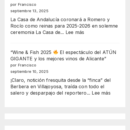
JUEGO!
por Francisco
EL
septiembre 13, 2025
MAYOR
La Casa de Andalucía coronará a Romero y
ESCÁNDALO
Rocío como reinas para 2025-2026 en solemne
URBANÍSTICO
:
ceremonia La Casa de...
Lee más
DE
“Coronación
BENIDORM
con
EXPLOTA
alma
“Wine & Fish 2025
El espectáculo del ATÚN
EN
andaluza:
GIGANTE y los mejores vinos de Alicante”
SERRA
Romero
por Francisco
GELADA
y
septiembre 10, 2025
Rocío
¡Claro, notición fresquita desde la “finca” del
brillan
Berbera en Villajoyosa, traída con todo el
en
:
salero y desparpajo del reportero...
Lee más
Benidorm
“Wine
como
&
reinas
Fish
2025-
2025
2026”