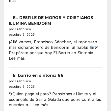
:
más
y
Serra
Cristianos
Gelada:
conquista
el
EL DESFILE DE MOROS Y CRISTIANOS
la
“tsunami”
ILUMINA BENIDORM
Plaza
de
por Francisco
del
330–
octubre 6, 2025
Ayuntami
340
¡Allá vamos, Francisco Sánchez, el reportero
millones
más dicharachero de Benidorm, al habla!
que
Prepárate porque hoy El Barrio en Sintonía...
amenaza
:
Lee más
con
EL
tragarse
DESFILE
el
DE
El barrio en sintonía 66
presupuesto
MOROS
por Francisco
de
Y
octubre 6, 2025
Benidorm
CRISTIANOS
“¿Quién paga el pato? Pensiones al límite y el
ILUMINA
escándalo de Serra Gelada que pone contra las
BENIDORM
:
cuerdas a...
Lee más
El