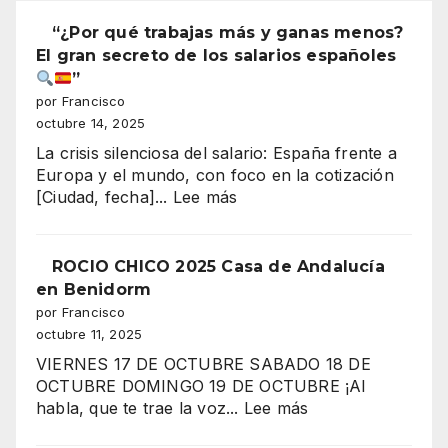
“¿Por qué trabajas más y ganas menos?
El gran secreto de los salarios españoles
”
por Francisco
octubre 14, 2025
La crisis silenciosa del salario: España frente a
Europa y el mundo, con foco en la cotización
:
[Ciudad, fecha]...
Lee más
“¿Por
qué
trabajas
ROCIO CHICO 2025 Casa de Andalucía
más
en Benidorm
y
por Francisco
ganas
octubre 11, 2025
menos?
VIERNES 17 DE OCTUBRE SABADO 18 DE
El
OCTUBRE DOMINGO 19 DE OCTUBRE ¡Al
gran
:
habla, que te trae la voz...
Lee más
secreto
ROCIO
de