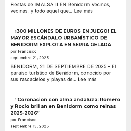
Reina
Fiestas de IMALSA II EN Benidorm Vecinos,
Mora
:
vecinas, y todo aquel que...
Lee más
2025
BENIDORM
Imalsa
¡La
II,
¡300 MILLONES DE EUROS EN JUEGO! EL
noche
corazón
MAYOR ESCÁNDALO URBANÍSTICO DE
más
festero
BENIDORM EXPLOTA EN SERRA GELADA
espectacular
de
por Francisco
de
Benidorm,
septiembre 21, 2025
los
celebra
Moros
BENIDORM, 21 DE SEPTIEMBRE DE 2025 – El
su
y
paraíso turístico de Benidorm, conocido por
gran
Cristianos!”
:
sus rascacielos y playas de...
Lee más
coronación
¡300
MILLONES
DE
“Coronación con alma andaluza: Romero
EUROS
y Rocío brillan en Benidorm como reinas
EN
2025-2026”
JUEGO!
por Francisco
EL
septiembre 13, 2025
MAYOR