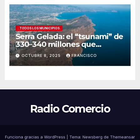
..TODOS LOS MUNICIPIOS.
Serra Gelada: el “tsunami” de
330–340 millones que
amenaza con tragarse el
OCTUBRE 8, 2025
FRANCISCO
presupuesto de Benidorm
Radio Comercio
Funciona gracias a WordPress
|
Tema:
Newsberg
de
Themeansar