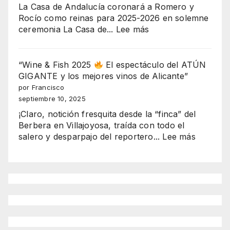
La Casa de Andalucía coronará a Romero y
ESCÁNDALO
Rocío como reinas para 2025-2026 en solemne
URBANÍSTICO
:
ceremonia La Casa de...
Lee más
DE
“Coronación
BENIDORM
con
EXPLOTA
alma
“Wine & Fish 2025
El espectáculo del ATÚN
EN
andaluza:
GIGANTE y los mejores vinos de Alicante”
SERRA
Romero
por Francisco
GELADA
y
septiembre 10, 2025
Rocío
¡Claro, notición fresquita desde la “finca” del
brillan
Berbera en Villajoyosa, traída con todo el
en
:
salero y desparpajo del reportero...
Lee más
Benidorm
“Wine
como
&
reinas
Fish
2025-
2025
2026”
El
espectá
del