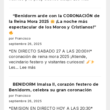
plaza)
“¡Derrumb
inminente
en
“Benidorm arde con la CORONACIÓN de
Benidorm!
la Reina Mora 2025
¡La noche más
Torres
espectacular de los Moros y Cristianos!”
Gemelos
28,
por Francisco
crisis
septiembre 26, 2025
y
*EN DIRECTO SABADO 27 A LAS 20:00H*
fiestas
coronación de reina mora 2025 ¡Atiende,
en
vecindario festero y visitantes curiosos!
el
:
Les...
Lee más
aire”
“Benidorm
arde
con
BENIDORM Imalsa II, corazón festero de
la
Benidorm, celebra su gran coronación
CORONACIÓN
por Francisco
de
septiembre 26, 2025
la
*EMISION EN DIRECTO HOY A LAS 20:30*