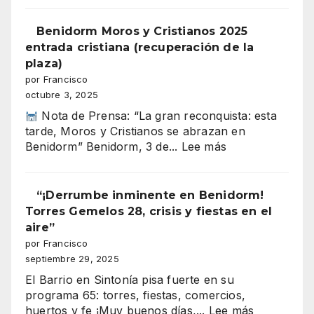
barrio
en
Benidorm Moros y Cristianos 2025
sintonía
entrada cristiana (recuperación de la
66
plaza)
por Francisco
octubre 3, 2025
Nota de Prensa: “La gran reconquista: esta
tarde, Moros y Cristianos se abrazan en
:
Benidorm” Benidorm, 3 de...
Lee más
Benidorm
Moros
y
“¡Derrumbe inminente en Benidorm!
Cristianos
Torres Gemelos 28, crisis y fiestas en el
2025
aire”
entrada
por Francisco
cristiana
septiembre 29, 2025
(recuperación
El Barrio en Sintonía pisa fuerte en su
de
programa 65: torres, fiestas, comercios,
la
:
huertos y fe ¡Muy buenos días,...
Lee más