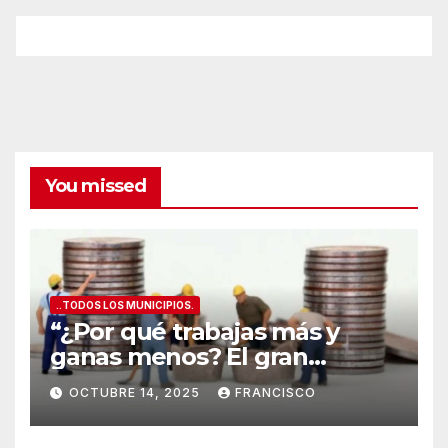
ATÚN
GIGANT
y
los
mejores
vinos
de
Alicante
You missed
..TODOS LOS MUNICIPIOS.
“¿Por qué trabajas más y
ganas menos? El gran
secreto de los salarios
OCTUBRE 14, 2025
FRANCISCO
españoles
”