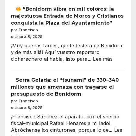
CHICO
los
2025
“Benidorm vibra en mil colores: la
salarios
Casa
majestuosa Entrada de Moros y Cristianos
españoles
de
conquista la Plaza del Ayuntamiento”
Andalucía
por Francisco
en
octubre 8, 2025
”
Benidorm
¡Muy buenas tardes, gente festera de Benidorm
y de más allá! Aquí vuestro reportero
:
dicharachero al habla, listo para...
Lee más
“Benidor
vibra
Serra Gelada: el “tsunami” de 330–340
en
millones que amenaza con tragarse el
mil
presupuesto de Benidorm
colores:
por Francisco
la
octubre 8, 2025
majestuo
¡Francisco Sánchez al aparato, con el sherpa
Entrada
fiscal–municipal Rafael Henares a mi lado!
de
Abróchense los cinturones, porque lo de...
Lee
Moros