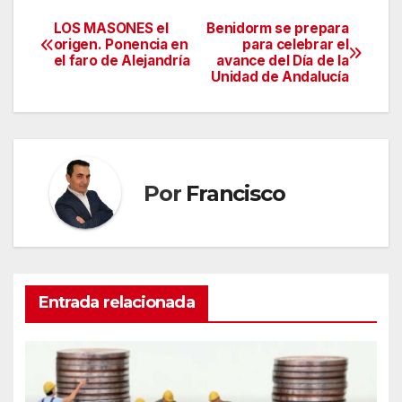
LOS MASONES el
Benidorm se prepara
Navegación
origen. Ponencia en
para celebrar el
el faro de Alejandría
avance del Día de la
de
Unidad de Andalucía
entradas
Por
Francisco
Entrada relacionada