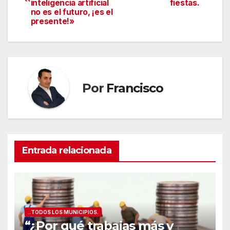
de
inteligencia artificial
fiestas.
no es el futuro, ¡es el
entradas
presente!»
Por
Francisco
Entrada relacionada
..TODOS LOS MUNICIPIOS.
“¿Por qué trabajas más y