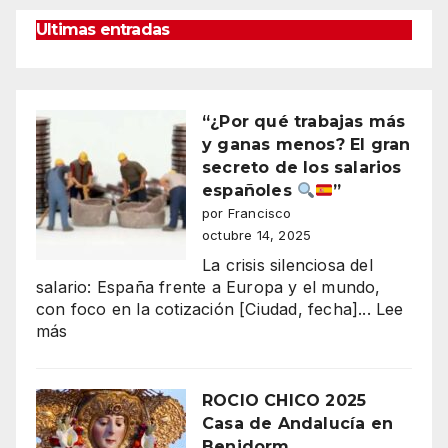
Ultimas entradas
“¿Por qué trabajas más
y ganas menos? El gran
secreto de los salarios
españoles
”
por Francisco
octubre 14, 2025
La crisis silenciosa del
salario: España frente a Europa y el mundo,
con foco en la cotización [Ciudad, fecha]...
Lee
:
más
“¿Por
qué
trabajas
ROCIO CHICO 2025
más
Casa de Andalucía en
y
Benidorm