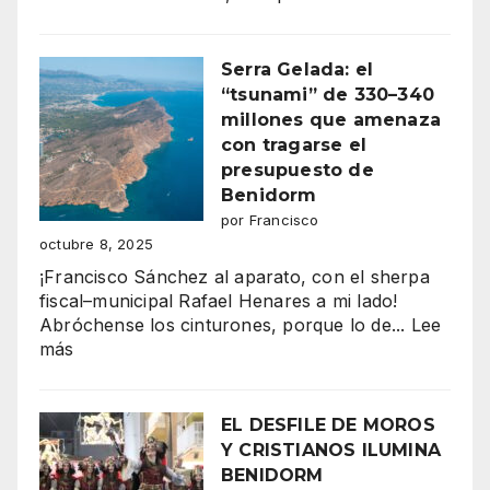
“Benidor
vibra
Serra Gelada: el
en
“tsunami” de 330–340
mil
millones que amenaza
colores:
con tragarse el
la
presupuesto de
majestuo
Benidorm
Entrada
por Francisco
de
octubre 8, 2025
Moros
¡Francisco Sánchez al aparato, con el sherpa
y
fiscal–municipal Rafael Henares a mi lado!
Cristianos
Abróchense los cinturones, porque lo de...
Lee
conquista
:
más
la
Serra
Plaza
Gelada:
del
el
EL DESFILE DE MOROS
Ayuntami
“tsunami”
Y CRISTIANOS ILUMINA
de
BENIDORM