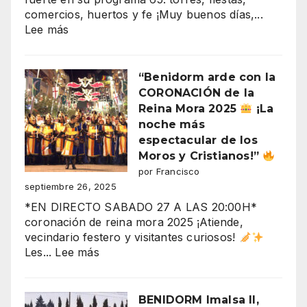
plaza)
comercios, huertos y fe ¡Muy buenos días,...
:
Lee más
“¡Derrumbe
inminente
en
“Benidorm arde con la
Benidorm!
CORONACIÓN de la
Torres
Reina Mora 2025
¡La
Gemelos
noche más
28,
espectacular de los
crisis
Moros y Cristianos!”
y
por Francisco
fiestas
septiembre 26, 2025
en
*EN DIRECTO SABADO 27 A LAS 20:00H*
el
coronación de reina mora 2025 ¡Atiende,
aire”
vecindario festero y visitantes curiosos!
:
Les...
Lee más
“Benidorm
arde
con
BENIDORM Imalsa II,