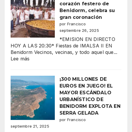
la
corazón festero de
CORONACIÓN
Benidorm, celebra su
de
gran coronación
la
por Francisco
Reina
septiembre 26, 2025
Mora
*EMISION EN DIRECTO
2025
HOY A LAS 20:30* Fiestas de IMALSA II EN
Benidorm Vecinos, vecinas, y todo aquel que...
¡La
:
Lee más
noche
BENIDORM
más
Imalsa
espectacular
II,
¡300 MILLONES DE
de
corazón
EUROS EN JUEGO! EL
los
festero
Moros
MAYOR ESCÁNDALO
de
y
URBANÍSTICO DE
Benidorm,
Cristianos!”
BENIDORM EXPLOTA EN
celebra
SERRA GELADA
su
por Francisco
gran
septiembre 21, 2025
coronación