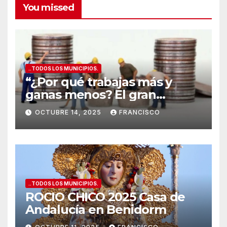
You missed
..TODOS LOS MUNICIPIOS.
“¿Por qué trabajas más y
ganas menos? El gran
secreto de los salarios
OCTUBRE 14, 2025
FRANCISCO
españoles
”
..TODOS LOS MUNICIPIOS.
ROCIO CHICO 2025 Casa de
Andalucía en Benidorm