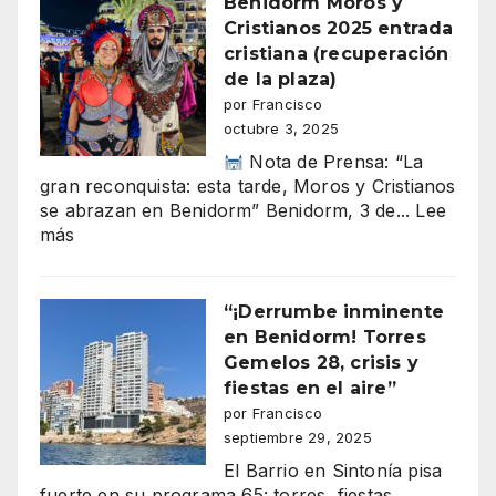
Benidorm Moros y
sintonía
Cristianos 2025 entrada
66
cristiana (recuperación
de la plaza)
por Francisco
octubre 3, 2025
Nota de Prensa: “La
gran reconquista: esta tarde, Moros y Cristianos
se abrazan en Benidorm” Benidorm, 3 de...
Lee
:
más
Benidorm
Moros
y
“¡Derrumbe inminente
Cristianos
en Benidorm! Torres
2025
Gemelos 28, crisis y
entrada
fiestas en el aire”
cristiana
por Francisco
(recuperación
septiembre 29, 2025
de
El Barrio en Sintonía pisa
la
fuerte en su programa 65: torres, fiestas,