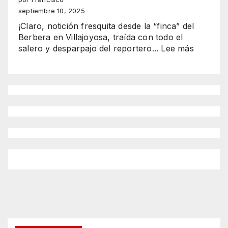
y
septiembre 10, 2025
Rocío
¡Claro, notición fresquita desde la “finca” del
brillan
Berbera en Villajoyosa, traída con todo el
en
:
salero y desparpajo del reportero...
Lee más
Benidorm
“Wine
como
&
reinas
Fish
2025-
2025
2026”
El
espectá
del
ATÚN
GIGANT
y
los
mejores
vinos
de
Alicante