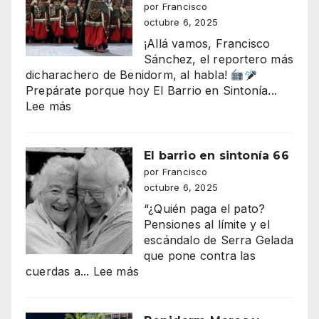
330–
por Francisco
340
octubre 6, 2025
millones
¡Allá vamos, Francisco
que
Sánchez, el reportero más
amenaza
dicharachero de Benidorm, al habla!
con
Prepárate porque hoy El Barrio en Sintonía...
tragarse
:
Lee más
el
EL
presupuesto
DESFILE
de
DE
El barrio en sintonía 66
Benidorm
MOROS
por Francisco
Y
octubre 6, 2025
CRISTIANOS
“¿Quién paga el pato?
ILUMINA
Pensiones al límite y el
BENIDORM
escándalo de Serra Gelada
que pone contra las
:
cuerdas a...
Lee más
El
barrio
en