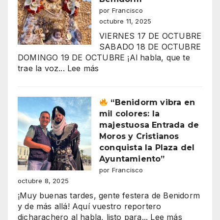
ganas
por Francisco
menos?
octubre 11, 2025
El
VIERNES 17 DE OCTUBRE
gran
SABADO 18 DE OCTUBRE
secreto
DOMINGO 19 DE OCTUBRE ¡Al habla, que te
de
:
trae la voz...
Lee más
los
ROCIO
salarios
CHICO
españoles
2025
“Benidorm vibra en
Casa
mil colores: la
de
majestuosa Entrada de
”
Andalucía
Moros y Cristianos
en
conquista la Plaza del
Benidorm
Ayuntamiento”
por Francisco
octubre 8, 2025
¡Muy buenas tardes, gente festera de Benidorm
y de más allá! Aquí vuestro reportero
:
dicharachero al habla, listo para...
Lee más