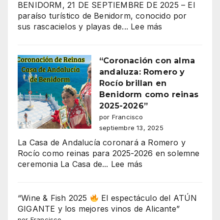
BENIDORM, 21 DE SEPTIEMBRE DE 2025 – El
paraíso turístico de Benidorm, conocido por
:
sus rascacielos y playas de...
Lee más
¡300
MILLONES
DE
“Coronación con alma
EUROS
andaluza: Romero y
EN
Rocío brillan en
JUEGO!
Benidorm como reinas
EL
2025-2026”
MAYOR
por Francisco
ESCÁNDALO
septiembre 13, 2025
URBANÍSTICO
La Casa de Andalucía coronará a Romero y
DE
Rocío como reinas para 2025-2026 en solemne
BENIDORM
:
ceremonia La Casa de...
Lee más
EXPLOTA
“Coronación
EN
con
SERRA
alma
“Wine & Fish 2025
El espectáculo del ATÚN
GELADA
andaluza:
GIGANTE y los mejores vinos de Alicante”
Romero
por Francisco