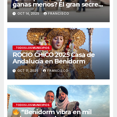
ganas menos? El gran secreto
de los salarios españoles
OCT 14, 2025
FRANCISCO
”
..TODOS LOS MUNICIPIOS.
ROCIO CHICO 2025 Casa de
Andalucía en Benidorm
OCT 11, 2025
FRANCISCO
..TODOS LOS MUNICIPIOS.
“Benidorm vibra en mil