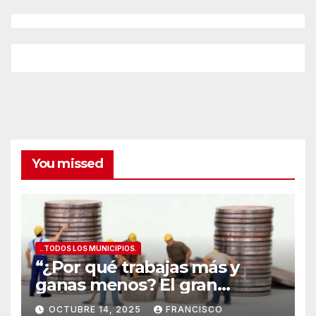
espectá
del
ATÚN
GIGANT
y
los
mejores
vinos
de
Alicante
You missed
..TODOS LOS MUNICIPIOS.
“¿Por qué trabajas más y
ganas menos? El gran
secreto de los salarios
OCTUBRE 14, 2025
FRANCISCO