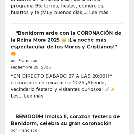
de
programa 65: torres, fiestas, comercios,
la
:
huertos y fe ¡Muy buenos días,...
Lee más
plaza)
“¡Derrumb
inminente
en
“Benidorm arde con la CORONACIÓN de
Benidorm!
la Reina Mora 2025
¡La noche más
Torres
espectacular de los Moros y Cristianos!”
Gemelos
28,
por Francisco
crisis
septiembre 26, 2025
y
*EN DIRECTO SABADO 27 A LAS 20:00H*
fiestas
coronación de reina mora 2025 ¡Atiende,
en
vecindario festero y visitantes curiosos!
el
:
Les...
Lee más
aire”
“Benidorm
arde
con
BENIDORM Imalsa II, corazón festero de
la
Benidorm, celebra su gran coronación
CORONACIÓN
por Francisco