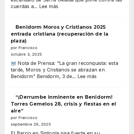
BENIDORM
:
cuerdas a...
Lee más
El
barrio
en
Benidorm Moros y Cristianos 2025
sintonía
entrada cristiana (recuperación de la
66
plaza)
por Francisco
octubre 3, 2025
Nota de Prensa: “La gran reconquista: esta
tarde, Moros y Cristianos se abrazan en
:
Benidorm” Benidorm, 3 de...
Lee más
Benidorm
Moros
y
“¡Derrumbe inminente en Benidorm!
Cristianos
Torres Gemelos 28, crisis y fiestas en el
2025
aire”
entrada
por Francisco
cristiana
septiembre 29, 2025
(recuperación
El Barrio en Sintonía pisa fuerte en su