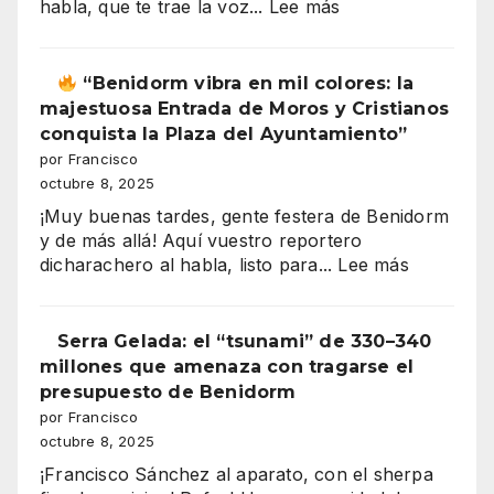
:
habla, que te trae la voz...
Lee más
secreto
ROCIO
de
CHICO
los
2025
“Benidorm vibra en mil colores: la
salarios
Casa
majestuosa Entrada de Moros y Cristianos
españoles
de
conquista la Plaza del Ayuntamiento”
Andalucía
por Francisco
en
octubre 8, 2025
”
Benidorm
¡Muy buenas tardes, gente festera de Benidorm
y de más allá! Aquí vuestro reportero
:
dicharachero al habla, listo para...
Lee más
“Benidor
vibra
Serra Gelada: el “tsunami” de 330–340
en
millones que amenaza con tragarse el
mil
presupuesto de Benidorm
colores:
por Francisco
la
octubre 8, 2025
majestuo
¡Francisco Sánchez al aparato, con el sherpa
Entrada