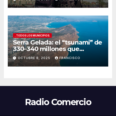
conquista la Plaza del
Ayuntamiento”
..TODOS LOS MUNICIPIOS.
Serra Gelada: el “tsunami” de
330–340 millones que
amenaza con tragarse el
OCTUBRE 8, 2025
FRANCISCO
presupuesto de Benidorm
Radio Comercio