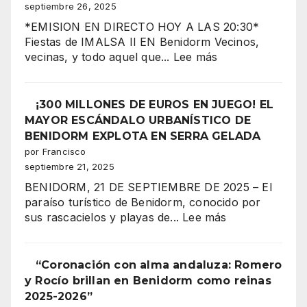
de
septiembre 26, 2025
la
*EMISION EN DIRECTO HOY A LAS 20:30*
Reina
Fiestas de IMALSA II EN Benidorm Vecinos,
Mora
:
vecinas, y todo aquel que...
Lee más
2025
BENIDORM
Imalsa
¡La
II,
¡300 MILLONES DE EUROS EN JUEGO! EL
noche
corazón
MAYOR ESCÁNDALO URBANÍSTICO DE
más
festero
BENIDORM EXPLOTA EN SERRA GELADA
espectacular
de
por Francisco
de
Benidorm,
septiembre 21, 2025
los
celebra
Moros
BENIDORM, 21 DE SEPTIEMBRE DE 2025 – El
su
y
paraíso turístico de Benidorm, conocido por
gran
Cristianos!”
:
sus rascacielos y playas de...
Lee más
coronación
¡300
MILLONES
DE
“Coronación con alma andaluza: Romero
EUROS
y Rocío brillan en Benidorm como reinas
EN
2025-2026”