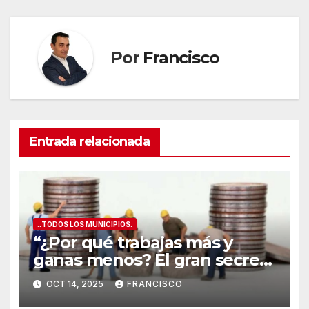
entradas
Por
Francisco
Entrada relacionada
..TODOS LOS MUNICIPIOS.
“¿Por qué trabajas más y
ganas menos? El gran secreto
de los salarios españoles
OCT 14, 2025
FRANCISCO
”