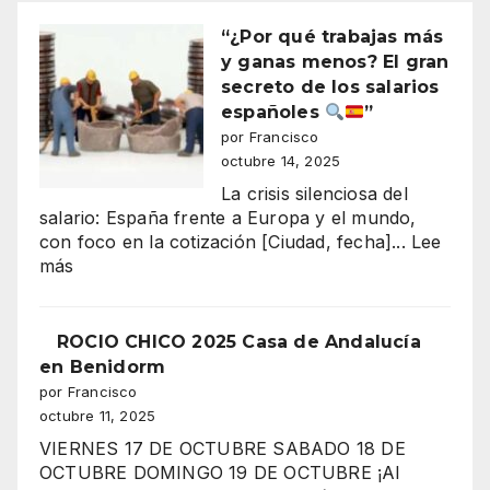
“¿Por qué trabajas más
y ganas menos? El gran
secreto de los salarios
españoles
”
por Francisco
octubre 14, 2025
La crisis silenciosa del
salario: España frente a Europa y el mundo,
con foco en la cotización [Ciudad, fecha]...
Lee
:
más
“¿Por
qué
trabajas
ROCIO CHICO 2025 Casa de Andalucía
más
en Benidorm
y
por Francisco
ganas
octubre 11, 2025
menos?
VIERNES 17 DE OCTUBRE SABADO 18 DE
El
OCTUBRE DOMINGO 19 DE OCTUBRE ¡Al
gran