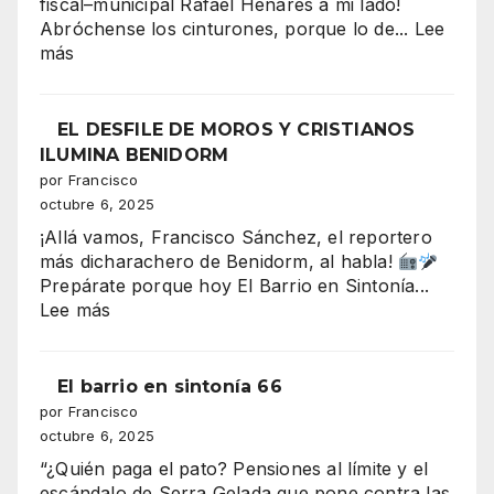
fiscal–municipal Rafael Henares a mi lado!
de
Abróchense los cinturones, porque lo de...
Lee
Moros
:
más
y
Serra
Cristianos
Gelada:
conquista
el
EL DESFILE DE MOROS Y CRISTIANOS
la
“tsunami”
ILUMINA BENIDORM
Plaza
de
por Francisco
del
330–
octubre 6, 2025
Ayuntami
340
¡Allá vamos, Francisco Sánchez, el reportero
millones
más dicharachero de Benidorm, al habla!
que
Prepárate porque hoy El Barrio en Sintonía...
amenaza
:
Lee más
con
EL
tragarse
DESFILE
el
DE
El barrio en sintonía 66
presupuesto
MOROS
por Francisco
de
Y
octubre 6, 2025
Benidorm
CRISTIANOS
“¿Quién paga el pato? Pensiones al límite y el
ILUMINA
escándalo de Serra Gelada que pone contra las