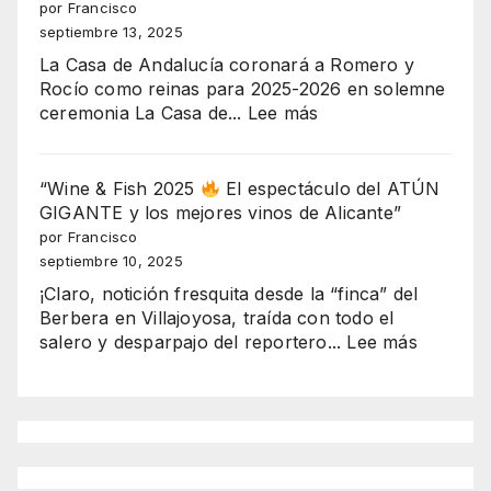
JUEGO!
por Francisco
EL
septiembre 13, 2025
MAYOR
La Casa de Andalucía coronará a Romero y
ESCÁNDALO
Rocío como reinas para 2025-2026 en solemne
URBANÍSTICO
:
ceremonia La Casa de...
Lee más
DE
“Coronación
BENIDORM
con
EXPLOTA
alma
“Wine & Fish 2025
El espectáculo del ATÚN
EN
andaluza:
GIGANTE y los mejores vinos de Alicante”
SERRA
Romero
por Francisco
GELADA
y
septiembre 10, 2025
Rocío
¡Claro, notición fresquita desde la “finca” del
brillan
Berbera en Villajoyosa, traída con todo el
en
:
salero y desparpajo del reportero...
Lee más
Benidorm
“Wine
como
&
reinas
Fish
2025-
2025
2026”
El