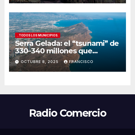
Ayuntamiento”
..TODOS LOS MUNICIPIOS.
Serra Gelada: el “tsunami” de
330–340 millones que
amenaza con tragarse el
OCTUBRE 8, 2025
FRANCISCO
presupuesto de Benidorm
Radio Comercio