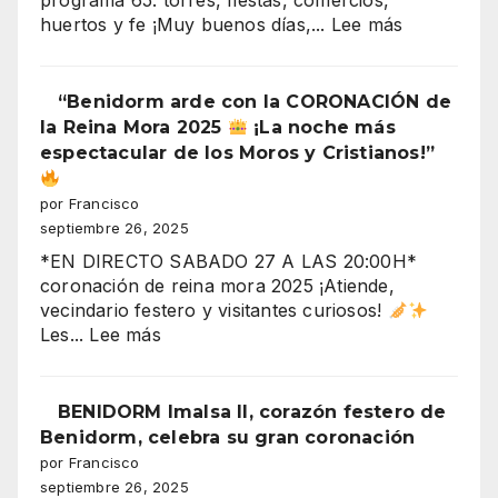
programa 65: torres, fiestas, comercios,
la
:
huertos y fe ¡Muy buenos días,...
Lee más
plaza)
“¡Derrumb
inminente
en
“Benidorm arde con la CORONACIÓN de
Benidorm!
la Reina Mora 2025
¡La noche más
Torres
espectacular de los Moros y Cristianos!”
Gemelos
28,
por Francisco
crisis
septiembre 26, 2025
y
*EN DIRECTO SABADO 27 A LAS 20:00H*
fiestas
coronación de reina mora 2025 ¡Atiende,
en
vecindario festero y visitantes curiosos!
el
:
Les...
Lee más
aire”
“Benidorm
arde
con
BENIDORM Imalsa II, corazón festero de
la
Benidorm, celebra su gran coronación
CORONACIÓN
por Francisco
de
septiembre 26, 2025