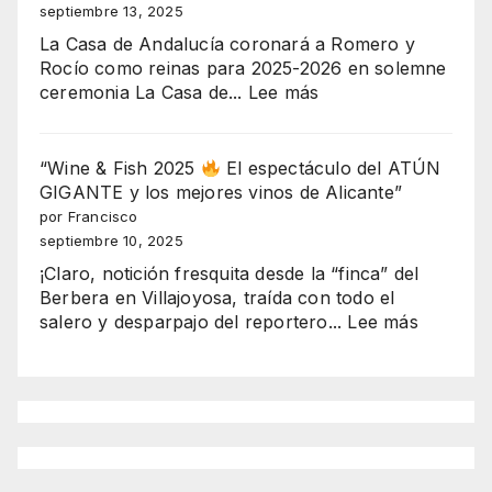
EL
septiembre 13, 2025
MAYOR
La Casa de Andalucía coronará a Romero y
ESCÁNDALO
Rocío como reinas para 2025-2026 en solemne
URBANÍSTICO
:
ceremonia La Casa de...
Lee más
DE
“Coronación
BENIDORM
con
EXPLOTA
alma
“Wine & Fish 2025
El espectáculo del ATÚN
EN
andaluza:
GIGANTE y los mejores vinos de Alicante”
SERRA
Romero
por Francisco
GELADA
y
septiembre 10, 2025
Rocío
¡Claro, notición fresquita desde la “finca” del
brillan
Berbera en Villajoyosa, traída con todo el
en
:
salero y desparpajo del reportero...
Lee más
Benidorm
“Wine
como
&
reinas
Fish
2025-
2025
2026”
El
espectá