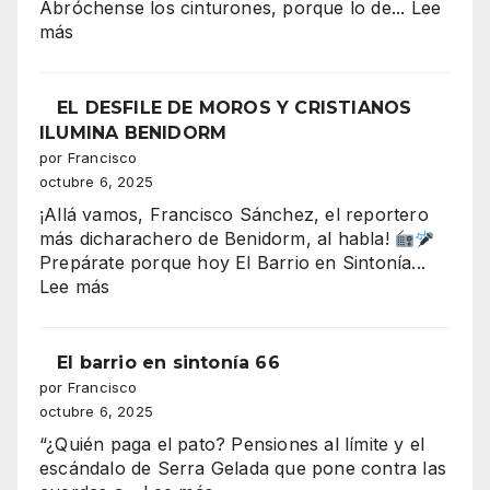
Abróchense los cinturones, porque lo de...
Lee
Moros
:
más
y
Serra
Cristianos
Gelada:
conquista
el
EL DESFILE DE MOROS Y CRISTIANOS
la
“tsunami”
ILUMINA BENIDORM
Plaza
de
por Francisco
del
330–
octubre 6, 2025
Ayuntami
340
¡Allá vamos, Francisco Sánchez, el reportero
millones
más dicharachero de Benidorm, al habla!
que
Prepárate porque hoy El Barrio en Sintonía...
amenaza
:
Lee más
con
EL
tragarse
DESFILE
el
DE
El barrio en sintonía 66
presupuesto
MOROS
por Francisco
de
Y
octubre 6, 2025
Benidorm
CRISTIANOS
“¿Quién paga el pato? Pensiones al límite y el
ILUMINA
escándalo de Serra Gelada que pone contra las
BENIDORM