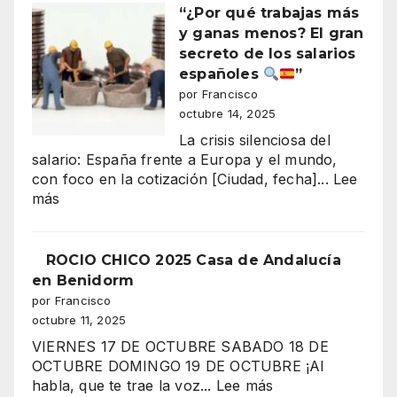
“¿Por qué trabajas más
y ganas menos? El gran
secreto de los salarios
españoles
”
por Francisco
octubre 14, 2025
La crisis silenciosa del
salario: España frente a Europa y el mundo,
con foco en la cotización [Ciudad, fecha]...
Lee
:
más
“¿Por
qué
trabajas
ROCIO CHICO 2025 Casa de Andalucía
más
en Benidorm
y
por Francisco
ganas
octubre 11, 2025
menos?
VIERNES 17 DE OCTUBRE SABADO 18 DE
El
OCTUBRE DOMINGO 19 DE OCTUBRE ¡Al
gran
:
habla, que te trae la voz...
Lee más
secreto