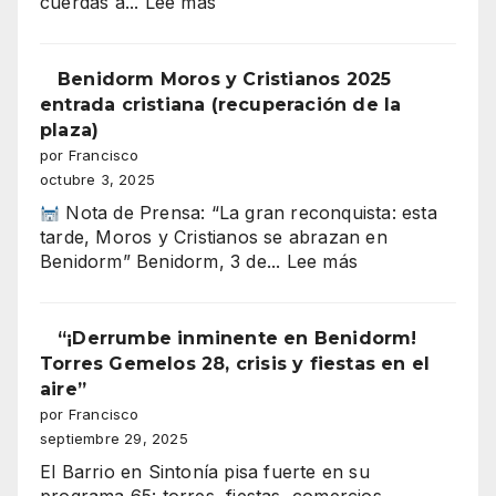
:
cuerdas a...
Lee más
El
barrio
en
Benidorm Moros y Cristianos 2025
sintonía
entrada cristiana (recuperación de la
66
plaza)
por Francisco
octubre 3, 2025
Nota de Prensa: “La gran reconquista: esta
tarde, Moros y Cristianos se abrazan en
:
Benidorm” Benidorm, 3 de...
Lee más
Benidorm
Moros
y
“¡Derrumbe inminente en Benidorm!
Cristianos
Torres Gemelos 28, crisis y fiestas en el
2025
aire”
entrada
por Francisco
cristiana
septiembre 29, 2025
(recuperación
El Barrio en Sintonía pisa fuerte en su
de