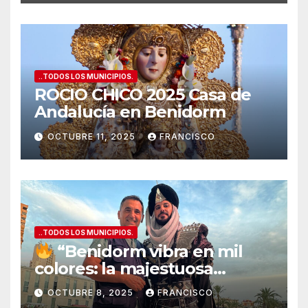
..TODOS LOS MUNICIPIOS.
ROCIO CHICO 2025 Casa de
Andalucía en Benidorm
OCTUBRE 11, 2025
FRANCISCO
..TODOS LOS MUNICIPIOS.
“Benidorm vibra en mil
colores: la majestuosa
Entrada de Moros y Cristianos
OCTUBRE 8, 2025
FRANCISCO
conquista la Plaza del