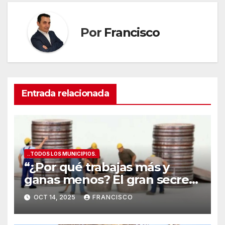
Por
Francisco
Entrada relacionada
..TODOS LOS MUNICIPIOS.
“¿Por qué trabajas más y
ganas menos? El gran secreto
de los salarios españoles
OCT 14, 2025
FRANCISCO
”