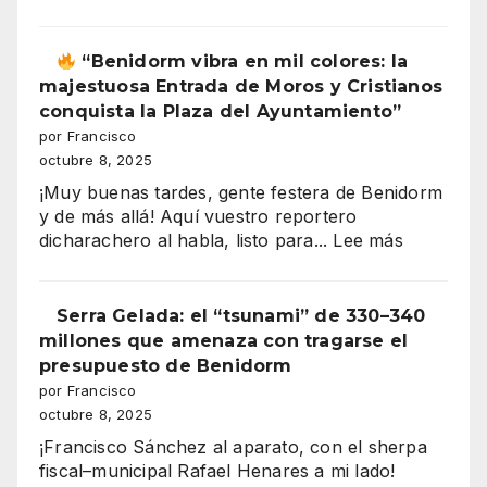
ROCIO
de
CHICO
los
2025
“Benidorm vibra en mil colores: la
salarios
Casa
majestuosa Entrada de Moros y Cristianos
españoles
de
conquista la Plaza del Ayuntamiento”
Andalucía
por Francisco
en
octubre 8, 2025
”
Benidorm
¡Muy buenas tardes, gente festera de Benidorm
y de más allá! Aquí vuestro reportero
:
dicharachero al habla, listo para...
Lee más
“Benidor
vibra
Serra Gelada: el “tsunami” de 330–340
en
millones que amenaza con tragarse el
mil
presupuesto de Benidorm
colores:
por Francisco
la
octubre 8, 2025
majestuo
¡Francisco Sánchez al aparato, con el sherpa
Entrada
fiscal–municipal Rafael Henares a mi lado!
de