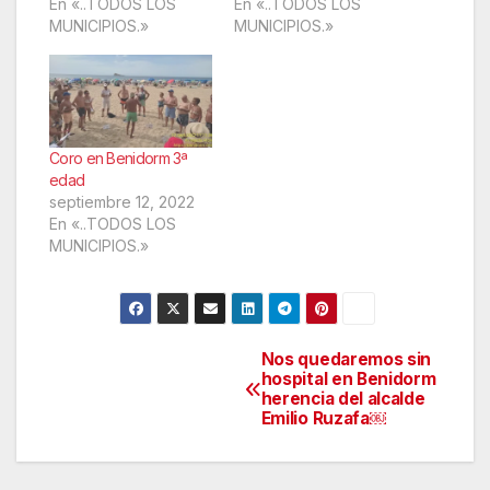
En «..TODOS LOS
En «..TODOS LOS
MUNICIPIOS.»
MUNICIPIOS.»
Coro en Benidorm 3ª
edad
septiembre 12, 2022
En «..TODOS LOS
MUNICIPIOS.»
Nos quedaremos sin
Navegación
hospital en Benidorm
herencia del alcalde
de
Emilio Ruzafa￼
entradas