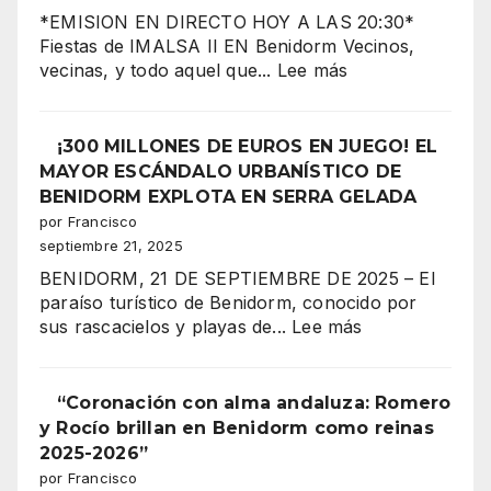
la
*EMISION EN DIRECTO HOY A LAS 20:30*
Reina
Fiestas de IMALSA II EN Benidorm Vecinos,
Mora
:
vecinas, y todo aquel que...
Lee más
2025
BENIDORM
Imalsa
¡La
II,
¡300 MILLONES DE EUROS EN JUEGO! EL
noche
corazón
MAYOR ESCÁNDALO URBANÍSTICO DE
más
festero
BENIDORM EXPLOTA EN SERRA GELADA
espectacular
de
por Francisco
de
Benidorm,
septiembre 21, 2025
los
celebra
Moros
BENIDORM, 21 DE SEPTIEMBRE DE 2025 – El
su
y
paraíso turístico de Benidorm, conocido por
gran
Cristianos!”
:
sus rascacielos y playas de...
Lee más
coronación
¡300
MILLONES
DE
“Coronación con alma andaluza: Romero
EUROS
y Rocío brillan en Benidorm como reinas
EN
2025-2026”
JUEGO!
por Francisco