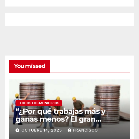
del
ATÚN
GIGANT
y
los
mejores
vinos
de
Alicante
You missed
..TODOS LOS MUNICIPIOS.
“¿Por qué trabajas más y
ganas menos? El gran
secreto de los salarios
OCTUBRE 14, 2025
FRANCISCO
españoles
”