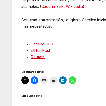
negociaciones entre Kiev y Moscú. Asimismo, e
sus fieles. (
Cadena SER
,
Wikipedia
)
Con esta entronización, la Iglesia Católica in
más necesitados.
Cadena SER
ElHuffPost
Reuters
Comparte esto:
Me gusta esto: