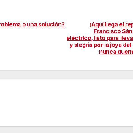
problema o una solución?
¡Aquí llega el 
Francisco Sánc
eléctrico, listo para llev
y alegría por la joya d
nunca duerm