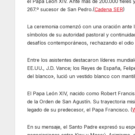
el Papa León XIV. Ante más de 200.000 fieles 
267.º sucesor de San Pedro.(
Cadena SER
)
La ceremonia comenzó con una oración ante la t
símbolos de su autoridad pastoral y continuidad
desafíos contemporáneos, rechazando el odio y
Entre los asistentes destacaron líderes mundiale
EE.UU., J.D. Vance; los Reyes de España, Felipe 
del blanco», lució un vestido blanco con mantil
El Papa León XIV, nacido como Robert Francis 
de la Orden de San Agustín. Su trayectoria mis
legado de su predecesor, el Papa Francisco. (
W
En su mensaje, el Santo Padre expresó su esp