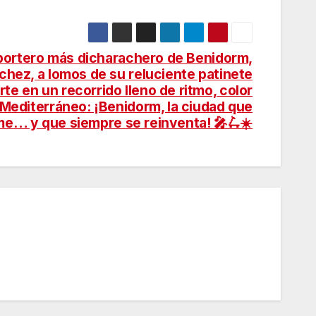
reportero más dicharachero de Benidorm,
hez, a lomos de su reluciente patinete
arte en un recorrido lleno de ritmo, color
el Mediterráneo: ¡Benidorm, la ciudad que
e… y que siempre se reinventa! 🎤🛴☀️