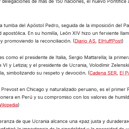
y delegaciones de más de 150 naciones, el nuevo Pontífic
umba del Apóstol Pedro, seguida de la imposición del Pali
 apostólica. En su homilía, León XIV hizo un ferviente llama
 promoviendo la reconciliación. (
Diario AS
,
ElHuffPost
)
s como el presidente de Italia, Sergio Mattarella; la primer
VI y Letizia; y el presidente de Ucrania, Volodímir Zelenski.
la, simbolizando su respeto y devoción. (
Cadena SER
,
El P
Prevost en Chicago y naturalizado peruano, es el primer P
ionera en Perú y su compromiso con los valores de humilda
ikipedia
)
eranza de que Ucrania alcance una «paz justa y duradera»