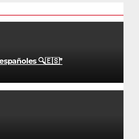
 españoles 🔍🇪🇸”