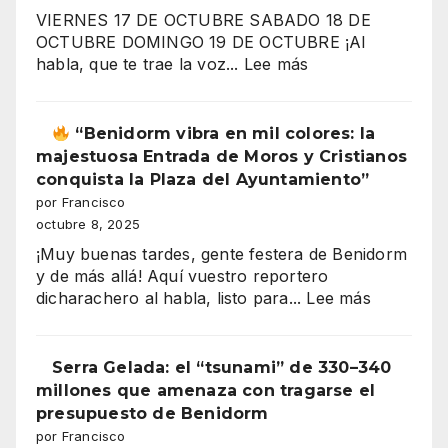
menos?
VIERNES 17 DE OCTUBRE SABADO 18 DE
El
OCTUBRE DOMINGO 19 DE OCTUBRE ¡Al
gran
:
habla, que te trae la voz...
Lee más
secreto
ROCIO
de
CHICO
los
2025
“Benidorm vibra en mil colores: la
salarios
Casa
majestuosa Entrada de Moros y Cristianos
españoles
de
conquista la Plaza del Ayuntamiento”
Andalucía
por Francisco
en
octubre 8, 2025
”
Benidorm
¡Muy buenas tardes, gente festera de Benidorm
y de más allá! Aquí vuestro reportero
:
dicharachero al habla, listo para...
Lee más
“Benidor
vibra
Serra Gelada: el “tsunami” de 330–340
en
millones que amenaza con tragarse el
mil
presupuesto de Benidorm
colores:
por Francisco