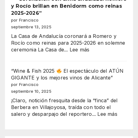
EUROS
y Rocío brillan en Benidorm como reinas
EN
2025-2026”
JUEGO!
por Francisco
EL
septiembre 13, 2025
MAYOR
La Casa de Andalucía coronará a Romero y
ESCÁNDALO
Rocío como reinas para 2025-2026 en solemne
URBANÍSTICO
:
ceremonia La Casa de...
Lee más
DE
“Coronación
BENIDORM
con
EXPLOTA
alma
“Wine & Fish 2025
El espectáculo del ATÚN
EN
andaluza:
GIGANTE y los mejores vinos de Alicante”
SERRA
Romero
por Francisco
GELADA
y
septiembre 10, 2025
Rocío
¡Claro, notición fresquita desde la “finca” del
brillan
Berbera en Villajoyosa, traída con todo el
en
:
salero y desparpajo del reportero...
Lee más
Benidorm
“Wine
como
&
reinas
Fish
2025-