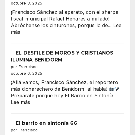
la
octubre 8, 2025
majestuo
¡Francisco Sánchez al aparato, con el sherpa
Entrada
fiscal–municipal Rafael Henares a mi lado!
de
Abróchense los cinturones, porque lo de...
Lee
Moros
:
más
y
Serra
Cristianos
Gelada:
conquista
el
EL DESFILE DE MOROS Y CRISTIANOS
la
“tsunami”
ILUMINA BENIDORM
Plaza
de
por Francisco
del
330–
octubre 6, 2025
Ayuntami
340
¡Allá vamos, Francisco Sánchez, el reportero
millones
más dicharachero de Benidorm, al habla!
que
Prepárate porque hoy El Barrio en Sintonía...
amenaza
:
Lee más
con
EL
tragarse
DESFILE
el
DE
El barrio en sintonía 66
presupuesto
MOROS
por Francisco
de