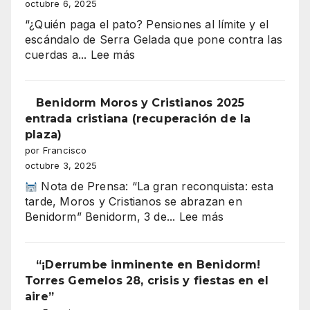
Y
octubre 6, 2025
Benidorm
CRISTIANOS
“¿Quién paga el pato? Pensiones al límite y el
ILUMINA
escándalo de Serra Gelada que pone contra las
BENIDORM
:
cuerdas a...
Lee más
El
barrio
en
Benidorm Moros y Cristianos 2025
sintonía
entrada cristiana (recuperación de la
66
plaza)
por Francisco
octubre 3, 2025
Nota de Prensa: “La gran reconquista: esta
tarde, Moros y Cristianos se abrazan en
:
Benidorm” Benidorm, 3 de...
Lee más
Benidorm
Moros
y
“¡Derrumbe inminente en Benidorm!
Cristianos
Torres Gemelos 28, crisis y fiestas en el
2025
aire”
entrada