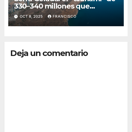
330–340 millones que
amenaza con tragarse el
OCT 8, 2025
FRANCISCO
presupuesto de Benidorm
Deja un comentario