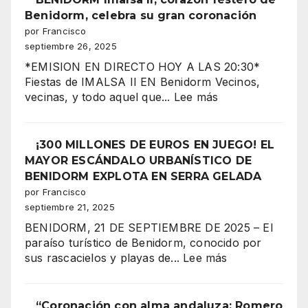
la
Benidorm, celebra su gran coronación
CORONACIÓN
por Francisco
de
septiembre 26, 2025
la
*EMISION EN DIRECTO HOY A LAS 20:30*
Reina
Fiestas de IMALSA II EN Benidorm Vecinos,
Mora
:
vecinas, y todo aquel que...
Lee más
2025
BENIDORM
Imalsa
¡La
II,
¡300 MILLONES DE EUROS EN JUEGO! EL
noche
corazón
MAYOR ESCÁNDALO URBANÍSTICO DE
más
festero
BENIDORM EXPLOTA EN SERRA GELADA
espectacular
de
por Francisco
de
Benidorm,
septiembre 21, 2025
los
celebra
Moros
BENIDORM, 21 DE SEPTIEMBRE DE 2025 – El
su
y
paraíso turístico de Benidorm, conocido por
gran
Cristianos!”
:
sus rascacielos y playas de...
Lee más
coronación
¡300
MILLONES
DE
“Coronación con alma andaluza: Romero