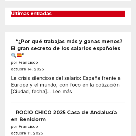
Ultimas entradas
“¿Por qué trabajas más y ganas menos?
El gran secreto de los salarios españoles
”
por Francisco
octubre 14, 2025
La crisis silenciosa del salario: España frente a
Europa y el mundo, con foco en la cotización
:
[Ciudad, fecha]...
Lee más
“¿Por
qué
trabajas
ROCIO CHICO 2025 Casa de Andalucía
más
en Benidorm
y
por Francisco
ganas
octubre 11, 2025