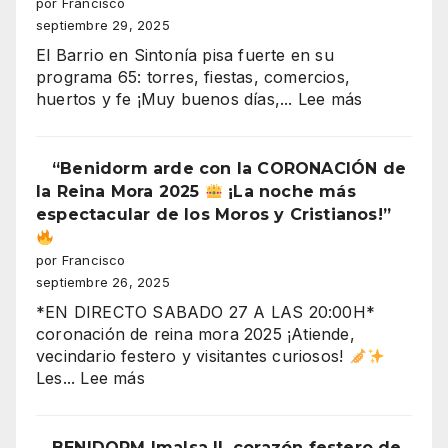
por Francisco
cristiana
septiembre 29, 2025
(recuperación
El Barrio en Sintonía pisa fuerte en su
de
programa 65: torres, fiestas, comercios,
la
:
huertos y fe ¡Muy buenos días,...
Lee más
plaza)
“¡Derrumb
inminente
en
“Benidorm arde con la CORONACIÓN de
Benidorm!
la Reina Mora 2025
¡La noche más
Torres
espectacular de los Moros y Cristianos!”
Gemelos
28,
por Francisco
crisis
septiembre 26, 2025
y
*EN DIRECTO SABADO 27 A LAS 20:00H*
fiestas
coronación de reina mora 2025 ¡Atiende,
en
vecindario festero y visitantes curiosos!
el
:
Les...
Lee más
aire”
“Benidorm
arde
con
BENIDORM Imalsa II, corazón festero de