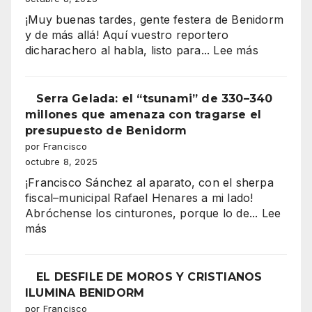
”
Benidorm
¡Muy buenas tardes, gente festera de Benidorm
y de más allá! Aquí vuestro reportero
:
dicharachero al habla, listo para...
Lee más
“Benidor
vibra
Serra Gelada: el “tsunami” de 330–340
en
millones que amenaza con tragarse el
mil
presupuesto de Benidorm
colores:
por Francisco
la
octubre 8, 2025
majestuo
¡Francisco Sánchez al aparato, con el sherpa
Entrada
fiscal–municipal Rafael Henares a mi lado!
de
Abróchense los cinturones, porque lo de...
Lee
Moros
:
más
y
Serra
Cristianos
Gelada:
conquista
el
EL DESFILE DE MOROS Y CRISTIANOS
la
“tsunami”
ILUMINA BENIDORM
Plaza
de
por Francisco
del