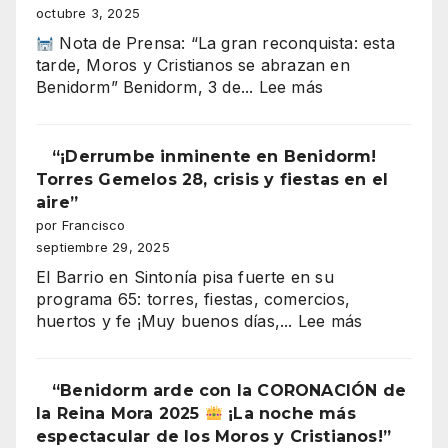
octubre 3, 2025
Nota de Prensa: “La gran reconquista: esta
tarde, Moros y Cristianos se abrazan en
:
Benidorm” Benidorm, 3 de...
Lee más
Benidorm
Moros
y
“¡Derrumbe inminente en Benidorm!
Cristianos
Torres Gemelos 28, crisis y fiestas en el
2025
aire”
entrada
por Francisco
cristiana
septiembre 29, 2025
(recuperación
El Barrio en Sintonía pisa fuerte en su
de
programa 65: torres, fiestas, comercios,
la
:
huertos y fe ¡Muy buenos días,...
Lee más
plaza)
“¡Derrumb
inminente
en
“Benidorm arde con la CORONACIÓN de
Benidorm!
la Reina Mora 2025
¡La noche más
Torres
espectacular de los Moros y Cristianos!”