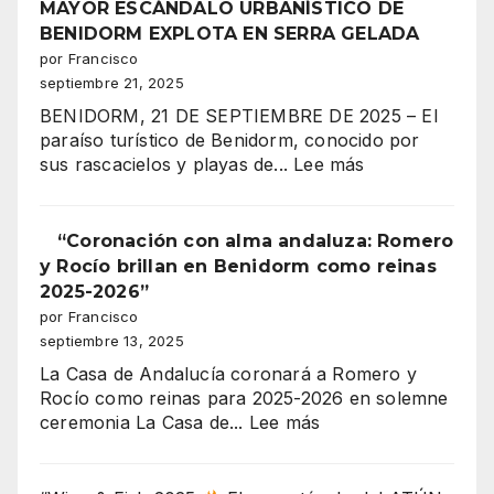
corazón
MAYOR ESCÁNDALO URBANÍSTICO DE
más
festero
BENIDORM EXPLOTA EN SERRA GELADA
espectacular
de
por Francisco
de
Benidorm,
septiembre 21, 2025
los
celebra
Moros
BENIDORM, 21 DE SEPTIEMBRE DE 2025 – El
su
y
paraíso turístico de Benidorm, conocido por
gran
Cristianos!”
:
sus rascacielos y playas de...
Lee más
coronación
¡300
MILLONES
DE
“Coronación con alma andaluza: Romero
EUROS
y Rocío brillan en Benidorm como reinas
EN
2025-2026”
JUEGO!
por Francisco
EL
septiembre 13, 2025
MAYOR
La Casa de Andalucía coronará a Romero y
ESCÁNDALO
Rocío como reinas para 2025-2026 en solemne
URBANÍSTICO
:
ceremonia La Casa de...
Lee más
DE
“Coronación
BENIDORM
con
EXPLOTA