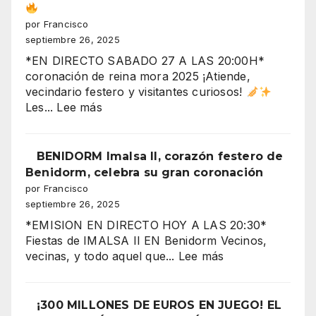
Gemelos
28,
por Francisco
crisis
septiembre 26, 2025
y
*EN DIRECTO SABADO 27 A LAS 20:00H*
fiestas
coronación de reina mora 2025 ¡Atiende,
en
vecindario festero y visitantes curiosos!
el
:
Les...
Lee más
aire”
“Benidorm
arde
con
BENIDORM Imalsa II, corazón festero de
la
Benidorm, celebra su gran coronación
CORONACIÓN
por Francisco
de
septiembre 26, 2025
la
*EMISION EN DIRECTO HOY A LAS 20:30*
Reina
Fiestas de IMALSA II EN Benidorm Vecinos,
Mora
:
vecinas, y todo aquel que...
Lee más
2025
BENIDORM
Imalsa
¡La
II,
¡300 MILLONES DE EUROS EN JUEGO! EL
noche