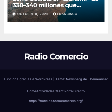
330–340 millones que
amenaza con tragarse el
OCTUBRE 8, 2025
FRANCISCO
presupuesto de Benidorm
Radio Comercio
Funciona gracias a WordPress
|
Tema:
Newsberg
de
Themeansar
Home
Actividades
Client Portal
Directo
https://noticias.radiocomercio.org/