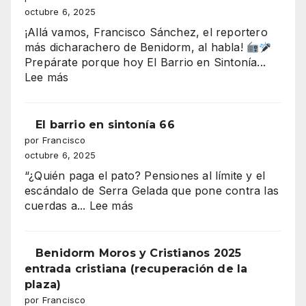
330–
octubre 6, 2025
Ayuntami
340
¡Allá vamos, Francisco Sánchez, el reportero
millones
más dicharachero de Benidorm, al habla!
que
Prepárate porque hoy El Barrio en Sintonía...
amenaza
:
Lee más
con
EL
tragarse
DESFILE
el
DE
El barrio en sintonía 66
presupuesto
MOROS
por Francisco
de
Y
octubre 6, 2025
Benidorm
CRISTIANOS
“¿Quién paga el pato? Pensiones al límite y el
ILUMINA
escándalo de Serra Gelada que pone contra las
BENIDORM
:
cuerdas a...
Lee más
El
barrio
en
Benidorm Moros y Cristianos 2025
sintonía
entrada cristiana (recuperación de la
66
plaza)
por Francisco