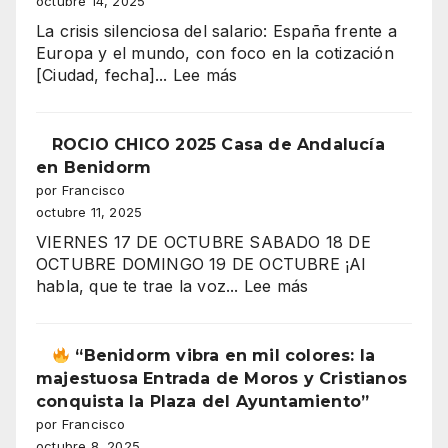
octubre 14, 2025
La crisis silenciosa del salario: España frente a
Europa y el mundo, con foco en la cotización
:
[Ciudad, fecha]...
Lee más
“¿Por
qué
trabajas
ROCIO CHICO 2025 Casa de Andalucía
más
en Benidorm
y
por Francisco
ganas
octubre 11, 2025
menos?
VIERNES 17 DE OCTUBRE SABADO 18 DE
El
OCTUBRE DOMINGO 19 DE OCTUBRE ¡Al
gran
:
habla, que te trae la voz...
Lee más
secreto
ROCIO
de
CHICO
los
2025
“Benidorm vibra en mil colores: la
salarios
Casa
majestuosa Entrada de Moros y Cristianos
españoles
de
conquista la Plaza del Ayuntamiento”
Andalucía
por Francisco
en
octubre 8, 2025