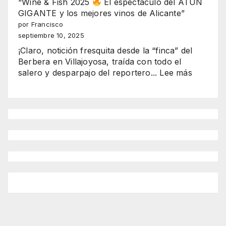
alma
“Wine & Fish 2025
El espectáculo del ATÚN
EN
andaluza:
GIGANTE y los mejores vinos de Alicante”
SERRA
Romero
por Francisco
GELADA
y
septiembre 10, 2025
Rocío
¡Claro, notición fresquita desde la “finca” del
brillan
Berbera en Villajoyosa, traída con todo el
en
:
salero y desparpajo del reportero...
Lee más
Benidorm
“Wine
como
&
reinas
Fish
2025-
2025
2026”
El
espectá
del
ATÚN
GIGANT
y
los
mejores