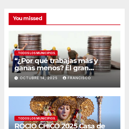
vinos
de
Alicante
You missed
..TODOS LOS MUNICIPIOS.
“¿Por qué trabajas más y
ganas menos? El gran
secreto de los salarios
OCTUBRE 14, 2025
FRANCISCO
españoles
”
..TODOS LOS MUNICIPIOS.
ROCIO CHICO 2025 Casa de