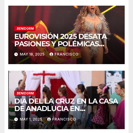
.BENIDORM
EUROVISIÓN 2025 DESATA
PASIONES Y POLÉMICAS
DESDE LA COSTA MÁS
MAY 18, 2025
FRANCISCO
FESTIVA DE ESPAÑA!
.BENIDORM
DIA DEL LA CRUZ EN LA CASA
DE ANADLUCIA EN
BENIDORM
MAY 1, 2025
FRANCISCO