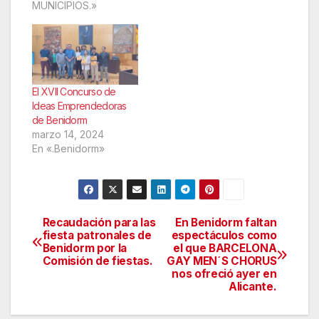
MUNICIPIOS.»
El XVII Concurso de
Ideas Emprendedoras
de Benidorm
marzo 14, 2024
En «.Benidorm»
Recaudación para las
En Benidorm faltan
Navegación
fiesta patronales de
espectáculos como
Benidorm por la
el que BARCELONA
de
Comisión de fiestas.
GAY MEN´S CHORUS
nos ofreció ayer en
entradas
Alicante.