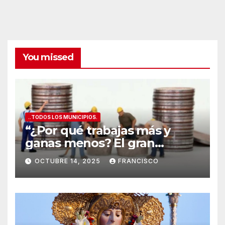
los
mejores
vinos
de
Alicante
You missed
..TODOS LOS MUNICIPIOS.
“¿Por qué trabajas más y
ganas menos? El gran
secreto de los salarios
OCTUBRE 14, 2025
FRANCISCO
españoles
”