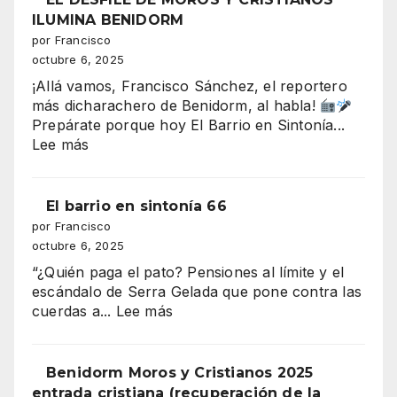
la
“tsunami”
ILUMINA BENIDORM
Plaza
de
por Francisco
del
330–
octubre 6, 2025
Ayuntami
340
¡Allá vamos, Francisco Sánchez, el reportero
millones
más dicharachero de Benidorm, al habla!
que
Prepárate porque hoy El Barrio en Sintonía...
amenaza
:
Lee más
con
EL
tragarse
DESFILE
el
DE
El barrio en sintonía 66
presupuesto
MOROS
por Francisco
de
Y
octubre 6, 2025
Benidorm
CRISTIANOS
“¿Quién paga el pato? Pensiones al límite y el
ILUMINA
escándalo de Serra Gelada que pone contra las
BENIDORM
:
cuerdas a...
Lee más
El
barrio
en
Benidorm Moros y Cristianos 2025
sintonía
entrada cristiana (recuperación de la