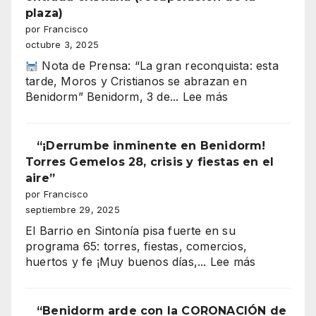
66
plaza)
por Francisco
octubre 3, 2025
Nota de Prensa: “La gran reconquista: esta
tarde, Moros y Cristianos se abrazan en
:
Benidorm” Benidorm, 3 de...
Lee más
Benidorm
Moros
y
“¡Derrumbe inminente en Benidorm!
Cristianos
Torres Gemelos 28, crisis y fiestas en el
2025
aire”
entrada
por Francisco
cristiana
septiembre 29, 2025
(recuperación
El Barrio en Sintonía pisa fuerte en su
de
programa 65: torres, fiestas, comercios,
la
:
huertos y fe ¡Muy buenos días,...
Lee más
plaza)
“¡Derrumb
inminente
en
“Benidorm arde con la CORONACIÓN de