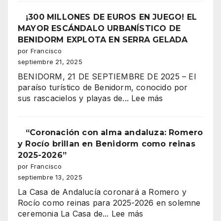
Imalsa
¡La
II,
¡300 MILLONES DE EUROS EN JUEGO! EL
noche
corazón
MAYOR ESCÁNDALO URBANÍSTICO DE
más
festero
BENIDORM EXPLOTA EN SERRA GELADA
espectacular
de
por Francisco
de
Benidorm,
septiembre 21, 2025
los
celebra
Moros
BENIDORM, 21 DE SEPTIEMBRE DE 2025 – El
su
y
paraíso turístico de Benidorm, conocido por
gran
Cristianos!”
:
sus rascacielos y playas de...
Lee más
coronación
¡300
MILLONES
DE
“Coronación con alma andaluza: Romero
EUROS
y Rocío brillan en Benidorm como reinas
EN
2025-2026”
JUEGO!
por Francisco
EL
septiembre 13, 2025
MAYOR
La Casa de Andalucía coronará a Romero y
ESCÁNDALO
Rocío como reinas para 2025-2026 en solemne
URBANÍSTICO
:
ceremonia La Casa de...
Lee más
DE