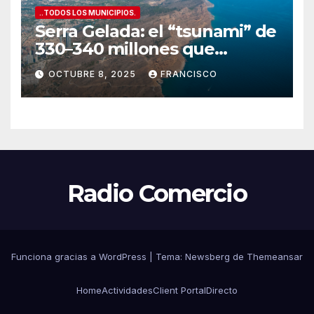
..TODOS LOS MUNICIPIOS.
Serra Gelada: el “tsunami” de
330–340 millones que
amenaza con tragarse el
OCTUBRE 8, 2025
FRANCISCO
presupuesto de Benidorm
Radio Comercio
Funciona gracias a WordPress
|
Tema:
Newsberg
de
Themeansar
Home
Actividades
Client Portal
Directo