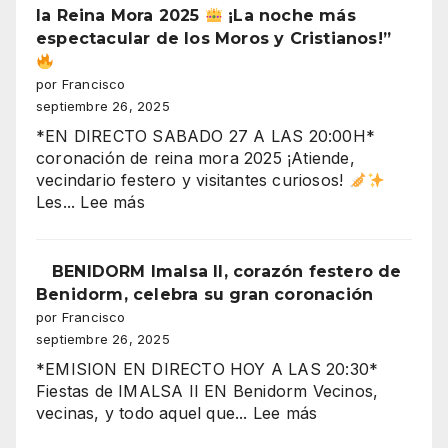
Benidorm!
la Reina Mora 2025
¡La noche más
Torres
espectacular de los Moros y Cristianos!”
Gemelos
28,
por Francisco
crisis
septiembre 26, 2025
y
*EN DIRECTO SABADO 27 A LAS 20:00H*
fiestas
coronación de reina mora 2025 ¡Atiende,
en
vecindario festero y visitantes curiosos!
el
:
Les...
Lee más
aire”
“Benidorm
arde
con
BENIDORM Imalsa II, corazón festero de
la
Benidorm, celebra su gran coronación
CORONACIÓN
por Francisco
de
septiembre 26, 2025
la
*EMISION EN DIRECTO HOY A LAS 20:30*
Reina
Fiestas de IMALSA II EN Benidorm Vecinos,
Mora
:
vecinas, y todo aquel que...
Lee más
2025
BENIDORM