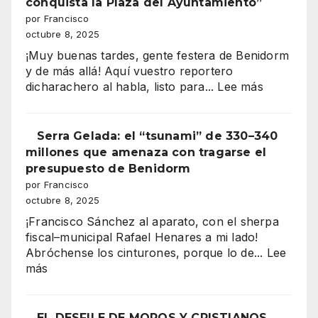
conquista la Plaza del Ayuntamiento”
Andalucía
por Francisco
en
octubre 8, 2025
”
Benidorm
¡Muy buenas tardes, gente festera de Benidorm
y de más allá! Aquí vuestro reportero
:
dicharachero al habla, listo para...
Lee más
“Benidor
vibra
Serra Gelada: el “tsunami” de 330–340
en
millones que amenaza con tragarse el
mil
presupuesto de Benidorm
colores:
por Francisco
la
octubre 8, 2025
majestuo
¡Francisco Sánchez al aparato, con el sherpa
Entrada
fiscal–municipal Rafael Henares a mi lado!
de
Abróchense los cinturones, porque lo de...
Lee
Moros
:
más
y
Serra
Cristianos
Gelada:
conquista
el
EL DESFILE DE MOROS Y CRISTIANOS