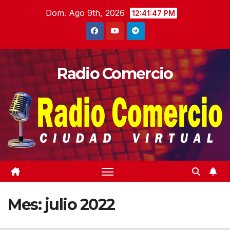
Saltar
Dom. Ago 9th, 2026
12:41:49 PM
al
contenido
Radio Comercio
Mes:
julio 2022