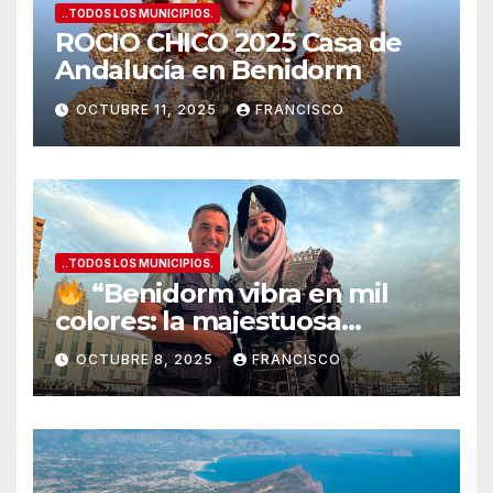
..TODOS LOS MUNICIPIOS.
ROCIO CHICO 2025 Casa de
Andalucía en Benidorm
OCTUBRE 11, 2025
FRANCISCO
..TODOS LOS MUNICIPIOS.
“Benidorm vibra en mil
colores: la majestuosa
Entrada de Moros y Cristianos
OCTUBRE 8, 2025
FRANCISCO
conquista la Plaza del
Ayuntamiento”