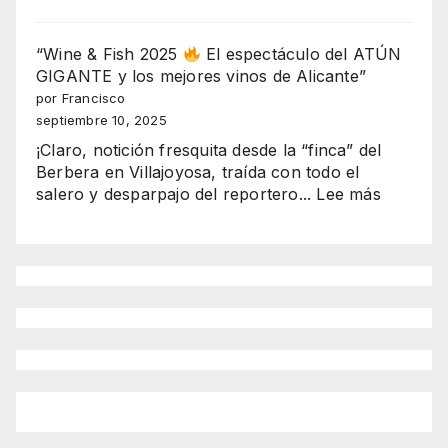
“Coronación
BENIDORM
con
EXPLOTA
alma
“Wine & Fish 2025
El espectáculo del ATÚN
EN
andaluza:
GIGANTE y los mejores vinos de Alicante”
SERRA
Romero
por Francisco
GELADA
y
septiembre 10, 2025
Rocío
¡Claro, notición fresquita desde la “finca” del
brillan
Berbera en Villajoyosa, traída con todo el
en
:
salero y desparpajo del reportero...
Lee más
Benidorm
“Wine
como
&
reinas
Fish
2025-
2025
2026”
El
espectá
del
ATÚN
GIGANT
y