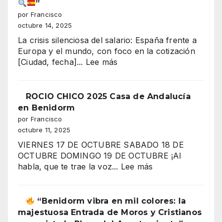
”
por Francisco
octubre 14, 2025
La crisis silenciosa del salario: España frente a
Europa y el mundo, con foco en la cotización
:
[Ciudad, fecha]...
Lee más
“¿Por
qué
trabajas
ROCIO CHICO 2025 Casa de Andalucía
más
en Benidorm
y
por Francisco
ganas
octubre 11, 2025
menos?
VIERNES 17 DE OCTUBRE SABADO 18 DE
El
OCTUBRE DOMINGO 19 DE OCTUBRE ¡Al
gran
:
habla, que te trae la voz...
Lee más
secreto
ROCIO
de
CHICO
los
2025
“Benidorm vibra en mil colores: la
salarios
Casa
majestuosa Entrada de Moros y Cristianos
españoles
de