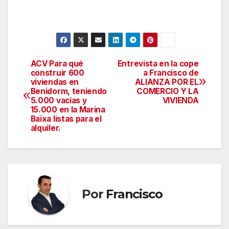
ACV Para qué
Entrevista en la cope
Navegación
construir 600
a Francisco de
viviendas en
ALIANZA POR EL
de
Benidorm, teniendo
COMERCIO Y LA
5.000 vacías y
VIVIENDA
entradas
15.000 en la Marina
Baixa listas para el
alquiler.
Por
Francisco