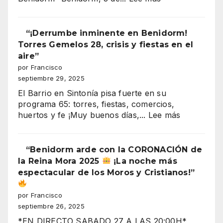
Benidorm
Moros
y
“¡Derrumbe inminente en Benidorm!
Cristianos
Torres Gemelos 28, crisis y fiestas en el
2025
aire”
entrada
por Francisco
cristiana
septiembre 29, 2025
(recuperación
El Barrio en Sintonía pisa fuerte en su
de
programa 65: torres, fiestas, comercios,
la
:
huertos y fe ¡Muy buenos días,...
Lee más
plaza)
“¡Derrumb
inminente
en
“Benidorm arde con la CORONACIÓN de
Benidorm!
la Reina Mora 2025
¡La noche más
Torres
espectacular de los Moros y Cristianos!”
Gemelos
28,
por Francisco
crisis
septiembre 26, 2025
y
*EN DIRECTO SABADO 27 A LAS 20:00H*