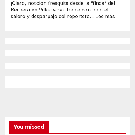
¡Claro, notición fresquita desde la “finca” del
brillan
Berbera en Villajoyosa, traída con todo el
en
:
salero y desparpajo del reportero...
Lee más
Benidorm
“Wine
como
&
reinas
Fish
2025-
2025
2026”
El
espectá
del
ATÚN
GIGANT
y
los
mejores
vinos
de
Alicante
You missed