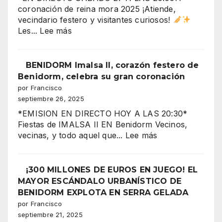
fiestas
coronación de reina mora 2025 ¡Atiende,
en
vecindario festero y visitantes curiosos!
el
:
Les...
Lee más
aire”
“Benidorm
arde
con
BENIDORM Imalsa II, corazón festero de
la
Benidorm, celebra su gran coronación
CORONACIÓN
por Francisco
de
septiembre 26, 2025
la
*EMISION EN DIRECTO HOY A LAS 20:30*
Reina
Fiestas de IMALSA II EN Benidorm Vecinos,
Mora
:
vecinas, y todo aquel que...
Lee más
2025
BENIDORM
Imalsa
¡La
II,
¡300 MILLONES DE EUROS EN JUEGO! EL
noche
corazón
MAYOR ESCÁNDALO URBANÍSTICO DE
más
festero
BENIDORM EXPLOTA EN SERRA GELADA
espectacular
de
por Francisco
de
Benidorm,
septiembre 21, 2025
los
celebra