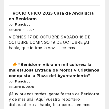
“¿Por
qué
trabajas
ROCIO CHICO 2025 Casa de Andalucía
más
en Benidorm
y
por Francisco
ganas
octubre 11, 2025
menos?
VIERNES 17 DE OCTUBRE SABADO 18 DE
El
OCTUBRE DOMINGO 19 DE OCTUBRE ¡Al
gran
:
habla, que te trae la voz...
Lee más
secreto
ROCIO
de
CHICO
los
2025
“Benidorm vibra en mil colores: la
salarios
Casa
majestuosa Entrada de Moros y Cristianos
españoles
de
conquista la Plaza del Ayuntamiento”
Andalucía
por Francisco
en
octubre 8, 2025
”
Benidorm
¡Muy buenas tardes, gente festera de Benidorm
y de más allá! Aquí vuestro reportero
:
dicharachero al habla, listo para...
Lee más