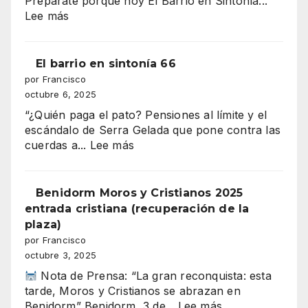
Prepárate porque hoy El Barrio en Sintonía...
amenaza
:
Lee más
con
EL
tragarse
DESFILE
el
DE
El barrio en sintonía 66
presupuesto
MOROS
por Francisco
de
Y
octubre 6, 2025
Benidorm
CRISTIANOS
“¿Quién paga el pato? Pensiones al límite y el
ILUMINA
escándalo de Serra Gelada que pone contra las
BENIDORM
:
cuerdas a...
Lee más
El
barrio
en
Benidorm Moros y Cristianos 2025
sintonía
entrada cristiana (recuperación de la
66
plaza)
por Francisco
octubre 3, 2025
Nota de Prensa: “La gran reconquista: esta
tarde, Moros y Cristianos se abrazan en
:
Benidorm” Benidorm, 3 de...
Lee más