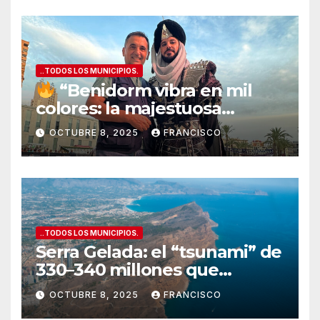
..TODOS LOS MUNICIPIOS.
“Benidorm vibra en mil
colores: la majestuosa
Entrada de Moros y Cristianos
OCTUBRE 8, 2025
FRANCISCO
conquista la Plaza del
Ayuntamiento”
..TODOS LOS MUNICIPIOS.
Serra Gelada: el “tsunami” de
330–340 millones que
amenaza con tragarse el
OCTUBRE 8, 2025
FRANCISCO
presupuesto de Benidorm