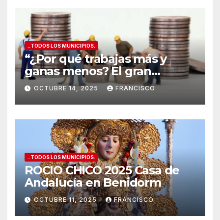
..TODOS LOS MUNICIPIOS.
“¿Por qué trabajas más y
ganas menos? El gran
secreto de los salarios
OCTUBRE 14, 2025
FRANCISCO
españoles
”
..TODOS LOS MUNICIPIOS.
ROCIO CHICO 2025 Casa de
Andalucía en Benidorm
OCTUBRE 11, 2025
FRANCISCO