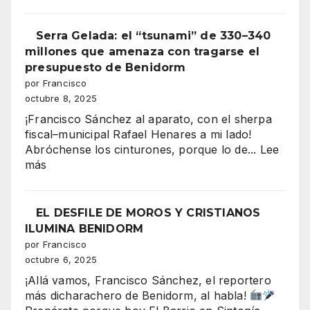
“Benidor
vibra
Serra Gelada: el “tsunami” de 330–340
en
millones que amenaza con tragarse el
mil
presupuesto de Benidorm
colores:
por Francisco
la
octubre 8, 2025
majestuo
¡Francisco Sánchez al aparato, con el sherpa
Entrada
fiscal–municipal Rafael Henares a mi lado!
de
Abróchense los cinturones, porque lo de...
Lee
Moros
:
más
y
Serra
Cristianos
Gelada:
conquista
el
EL DESFILE DE MOROS Y CRISTIANOS
la
“tsunami”
ILUMINA BENIDORM
Plaza
de
por Francisco
del
330–
octubre 6, 2025
Ayuntami
340
¡Allá vamos, Francisco Sánchez, el reportero
millones
más dicharachero de Benidorm, al habla!
que