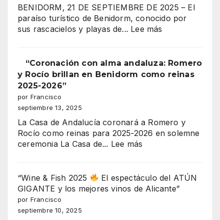
Moros
BENIDORM, 21 DE SEPTIEMBRE DE 2025 – El
su
y
paraíso turístico de Benidorm, conocido por
gran
Cristianos!”
:
sus rascacielos y playas de...
Lee más
coronación
¡300
MILLONES
DE
“Coronación con alma andaluza: Romero
EUROS
y Rocío brillan en Benidorm como reinas
EN
2025-2026”
JUEGO!
por Francisco
EL
septiembre 13, 2025
MAYOR
La Casa de Andalucía coronará a Romero y
ESCÁNDALO
Rocío como reinas para 2025-2026 en solemne
URBANÍSTICO
:
ceremonia La Casa de...
Lee más
DE
“Coronación
BENIDORM
con
EXPLOTA
alma
“Wine & Fish 2025
El espectáculo del ATÚN
EN
andaluza:
GIGANTE y los mejores vinos de Alicante”
SERRA
Romero
por Francisco
GELADA
y
septiembre 10, 2025
Rocío