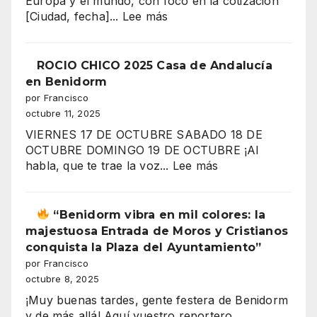
Europa y el mundo, con foco en la cotización
:
[Ciudad, fecha]...
Lee más
“¿Por
qué
trabajas
ROCIO CHICO 2025 Casa de Andalucía
más
en Benidorm
y
por Francisco
ganas
octubre 11, 2025
menos?
VIERNES 17 DE OCTUBRE SABADO 18 DE
El
OCTUBRE DOMINGO 19 DE OCTUBRE ¡Al
gran
:
habla, que te trae la voz...
Lee más
secreto
ROCIO
de
CHICO
los
2025
“Benidorm vibra en mil colores: la
salarios
Casa
majestuosa Entrada de Moros y Cristianos
españoles
de
conquista la Plaza del Ayuntamiento”
Andalucía
por Francisco
en
octubre 8, 2025
”
Benidorm
¡Muy buenas tardes, gente festera de Benidorm
y de más allá! Aquí vuestro reportero