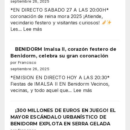
septiembre 26, 2025
y
*EN DIRECTO SABADO 27 A LAS 20:00H*
fiestas
coronación de reina mora 2025 ¡Atiende,
en
vecindario festero y visitantes curiosos!
el
:
Les...
Lee más
aire”
“Benidorm
arde
con
BENIDORM Imalsa II, corazón festero de
la
Benidorm, celebra su gran coronación
CORONACIÓN
por Francisco
de
septiembre 26, 2025
la
*EMISION EN DIRECTO HOY A LAS 20:30*
Reina
Fiestas de IMALSA II EN Benidorm Vecinos,
Mora
:
vecinas, y todo aquel que...
Lee más
2025
BENIDORM
Imalsa
¡La
II,
¡300 MILLONES DE EUROS EN JUEGO! EL
noche
corazón
MAYOR ESCÁNDALO URBANÍSTICO DE
más
festero
BENIDORM EXPLOTA EN SERRA GELADA
espectacular
de