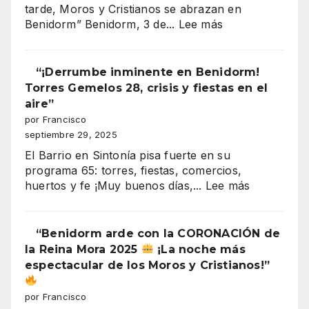
tarde, Moros y Cristianos se abrazan en
:
Benidorm” Benidorm, 3 de...
Lee más
Benidorm
Moros
y
“¡Derrumbe inminente en Benidorm!
Cristianos
Torres Gemelos 28, crisis y fiestas en el
2025
aire”
entrada
por Francisco
cristiana
septiembre 29, 2025
(recuperación
El Barrio en Sintonía pisa fuerte en su
de
programa 65: torres, fiestas, comercios,
la
:
huertos y fe ¡Muy buenos días,...
Lee más
plaza)
“¡Derrumb
inminente
en
“Benidorm arde con la CORONACIÓN de
Benidorm!
la Reina Mora 2025
¡La noche más
Torres
espectacular de los Moros y Cristianos!”
Gemelos
28,
por Francisco
crisis