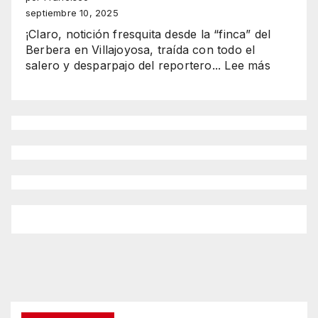
y
septiembre 10, 2025
Rocío
¡Claro, notición fresquita desde la “finca” del
brillan
Berbera en Villajoyosa, traída con todo el
en
:
salero y desparpajo del reportero...
Lee más
Benidorm
“Wine
como
&
reinas
Fish
2025-
2025
2026”
El
espectá
del
ATÚN
GIGANT
y
los
mejores
vinos
de
Alicante