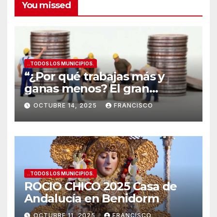
You missed
..TODOS LOS MUNICIPIOS.
“¿Por qué trabajas más y
ganas menos? El gran
secreto de los salarios
OCTUBRE 14, 2025
FRANCISCO
españoles
”
..TODOS LOS MUNICIPIOS.
ROCIO CHICO 2025 Casa de
Andalucía en Benidorm
OCTUBRE 11, 2025
FRANCISCO