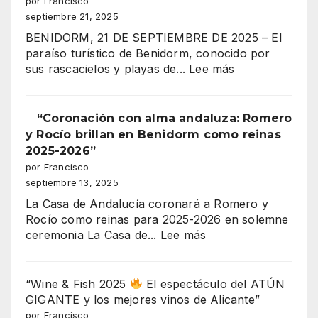
por Francisco
de
Benidorm,
septiembre 21, 2025
los
celebra
Moros
BENIDORM, 21 DE SEPTIEMBRE DE 2025 – El
su
y
paraíso turístico de Benidorm, conocido por
gran
Cristianos!”
:
sus rascacielos y playas de...
Lee más
coronación
¡300
MILLONES
DE
“Coronación con alma andaluza: Romero
EUROS
y Rocío brillan en Benidorm como reinas
EN
2025-2026”
JUEGO!
por Francisco
EL
septiembre 13, 2025
MAYOR
La Casa de Andalucía coronará a Romero y
ESCÁNDALO
Rocío como reinas para 2025-2026 en solemne
URBANÍSTICO
:
ceremonia La Casa de...
Lee más
DE
“Coronación
BENIDORM
con
EXPLOTA
alma
“Wine & Fish 2025
El espectáculo del ATÚN
EN
andaluza:
GIGANTE y los mejores vinos de Alicante”
SERRA
Romero
por Francisco
GELADA