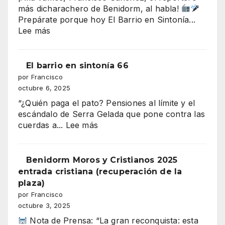
millones
más dicharachero de Benidorm, al habla!
que
Prepárate porque hoy El Barrio en Sintonía...
amenaza
:
Lee más
con
EL
tragarse
DESFILE
el
DE
El barrio en sintonía 66
presupuesto
MOROS
por Francisco
de
Y
octubre 6, 2025
Benidorm
CRISTIANOS
“¿Quién paga el pato? Pensiones al límite y el
ILUMINA
escándalo de Serra Gelada que pone contra las
BENIDORM
:
cuerdas a...
Lee más
El
barrio
en
Benidorm Moros y Cristianos 2025
sintonía
entrada cristiana (recuperación de la
66
plaza)
por Francisco
octubre 3, 2025
Nota de Prensa: “La gran reconquista: esta