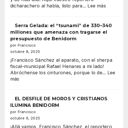
:
dicharachero al habla, listo para...
Lee más
“Benidor
vibra
Serra Gelada: el “tsunami” de 330–340
en
millones que amenaza con tragarse el
mil
presupuesto de Benidorm
colores:
por Francisco
la
octubre 8, 2025
majestuo
¡Francisco Sánchez al aparato, con el sherpa
Entrada
fiscal–municipal Rafael Henares a mi lado!
de
Abróchense los cinturones, porque lo de...
Lee
Moros
:
más
y
Serra
Cristianos
Gelada:
conquista
el
EL DESFILE DE MOROS Y CRISTIANOS
la
“tsunami”
ILUMINA BENIDORM
Plaza
de
por Francisco
del
330–
octubre 6, 2025
Ayuntami
340
¡Allá vamos, Francisco Sánchez, el reportero