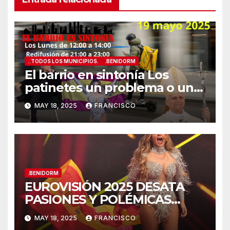
..TODOS LOS MUNICIPIOS.
.BENIDORM
El barrio en sintonía Los
patinetes un problema o una
solución?
MAY 18, 2025
FRANCISCO
.BENIDORM
EUROVISIÓN 2025 DESATA
PASIONES Y POLÉMICAS
DESDE LA COSTA MÁS
MAY 18, 2025
FRANCISCO
FESTIVA DE ESPAÑA!