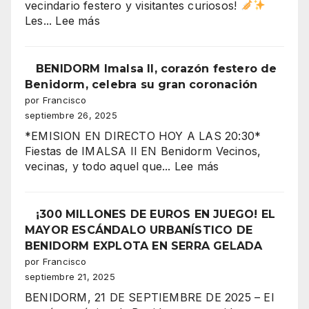
vecindario festero y visitantes curiosos!
el
:
Les...
Lee más
aire”
“Benidorm
arde
con
BENIDORM Imalsa II, corazón festero de
la
Benidorm, celebra su gran coronación
CORONACIÓN
por Francisco
de
septiembre 26, 2025
la
*EMISION EN DIRECTO HOY A LAS 20:30*
Reina
Fiestas de IMALSA II EN Benidorm Vecinos,
Mora
:
vecinas, y todo aquel que...
Lee más
2025
BENIDORM
Imalsa
¡La
II,
¡300 MILLONES DE EUROS EN JUEGO! EL
noche
corazón
MAYOR ESCÁNDALO URBANÍSTICO DE
más
festero
BENIDORM EXPLOTA EN SERRA GELADA
espectacular
de
por Francisco
de
Benidorm,
septiembre 21, 2025
los
celebra
Moros
BENIDORM, 21 DE SEPTIEMBRE DE 2025 – El
su
y