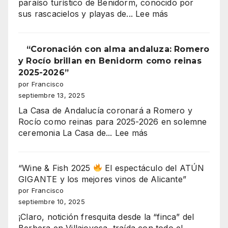
paraíso turístico de Benidorm, conocido por
gran
Cristianos!”
:
sus rascacielos y playas de...
Lee más
coronación
¡300
MILLONES
DE
“Coronación con alma andaluza: Romero
EUROS
y Rocío brillan en Benidorm como reinas
EN
2025-2026”
JUEGO!
por Francisco
EL
septiembre 13, 2025
MAYOR
La Casa de Andalucía coronará a Romero y
ESCÁNDALO
Rocío como reinas para 2025-2026 en solemne
URBANÍSTICO
:
ceremonia La Casa de...
Lee más
DE
“Coronación
BENIDORM
con
EXPLOTA
alma
“Wine & Fish 2025
El espectáculo del ATÚN
EN
andaluza:
GIGANTE y los mejores vinos de Alicante”
SERRA
Romero
por Francisco
GELADA
y
septiembre 10, 2025
Rocío
¡Claro, notición fresquita desde la “finca” del
brillan
Berbera en Villajoyosa, traída con todo el