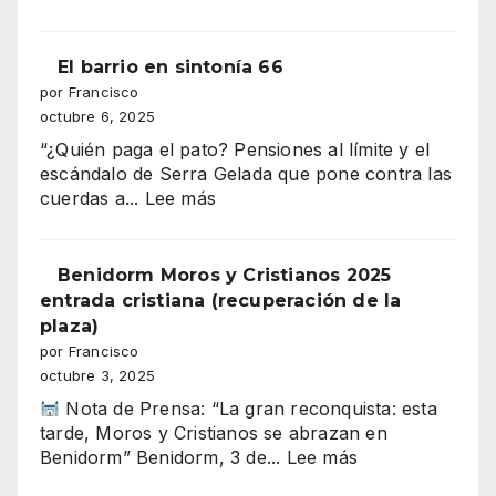
EL
tragarse
DESFILE
el
DE
El barrio en sintonía 66
presupuesto
MOROS
por Francisco
de
Y
octubre 6, 2025
Benidorm
CRISTIANOS
“¿Quién paga el pato? Pensiones al límite y el
ILUMINA
escándalo de Serra Gelada que pone contra las
BENIDORM
:
cuerdas a...
Lee más
El
barrio
en
Benidorm Moros y Cristianos 2025
sintonía
entrada cristiana (recuperación de la
66
plaza)
por Francisco
octubre 3, 2025
Nota de Prensa: “La gran reconquista: esta
tarde, Moros y Cristianos se abrazan en
:
Benidorm” Benidorm, 3 de...
Lee más
Benidorm