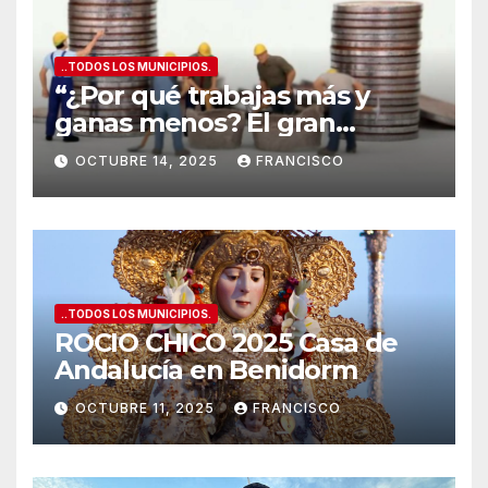
..TODOS LOS MUNICIPIOS.
“¿Por qué trabajas más y
ganas menos? El gran
secreto de los salarios
OCTUBRE 14, 2025
FRANCISCO
españoles
”
..TODOS LOS MUNICIPIOS.
ROCIO CHICO 2025 Casa de
Andalucía en Benidorm
OCTUBRE 11, 2025
FRANCISCO