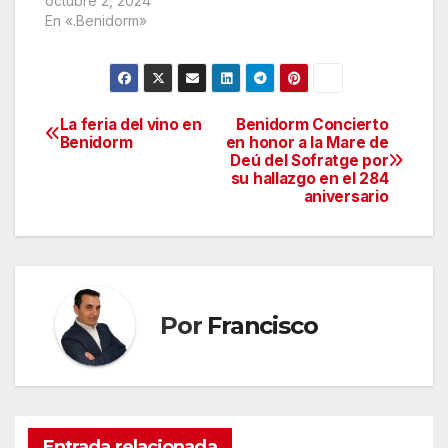
octubre 2, 2024
En «.Benidorm»
La feria del vino en
Benidorm Concierto
Navegación
Benidorm
en honor a la Mare de
Deú del Sofratge por
de
su hallazgo en el 284
aniversario
entradas
Por
Francisco
Entrada relacionada