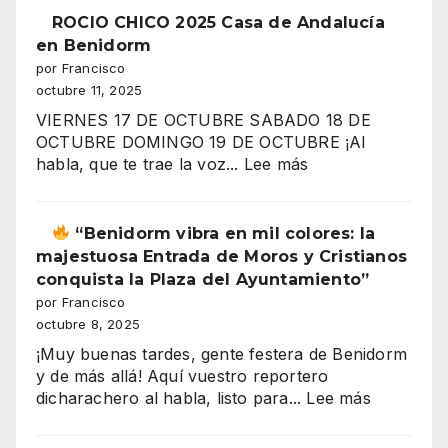
trabajas
ROCIO CHICO 2025 Casa de Andalucía
más
en Benidorm
y
por Francisco
ganas
octubre 11, 2025
menos?
VIERNES 17 DE OCTUBRE SABADO 18 DE
El
OCTUBRE DOMINGO 19 DE OCTUBRE ¡Al
gran
:
habla, que te trae la voz...
Lee más
secreto
ROCIO
de
CHICO
los
2025
“Benidorm vibra en mil colores: la
salarios
Casa
majestuosa Entrada de Moros y Cristianos
españoles
de
conquista la Plaza del Ayuntamiento”
Andalucía
por Francisco
en
octubre 8, 2025
”
Benidorm
¡Muy buenas tardes, gente festera de Benidorm
y de más allá! Aquí vuestro reportero
:
dicharachero al habla, listo para...
Lee más
“Benidor