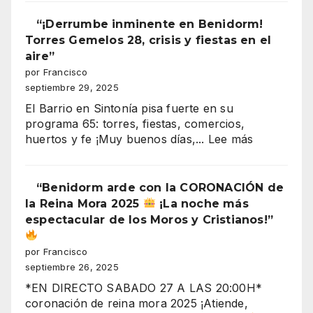
Moros
y
“¡Derrumbe inminente en Benidorm!
Cristianos
Torres Gemelos 28, crisis y fiestas en el
2025
aire”
entrada
por Francisco
cristiana
septiembre 29, 2025
(recuperación
El Barrio en Sintonía pisa fuerte en su
de
programa 65: torres, fiestas, comercios,
la
:
huertos y fe ¡Muy buenos días,...
Lee más
plaza)
“¡Derrumb
inminente
en
“Benidorm arde con la CORONACIÓN de
Benidorm!
la Reina Mora 2025
¡La noche más
Torres
espectacular de los Moros y Cristianos!”
Gemelos
28,
por Francisco
crisis
septiembre 26, 2025
y
*EN DIRECTO SABADO 27 A LAS 20:00H*
fiestas
coronación de reina mora 2025 ¡Atiende,
en