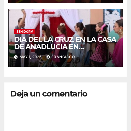
.BENIDORM
DIA DEL LA CRUZ EN LA CASA
DE ANADLUCIA EN
BENIDORM
MAY 1, 2025
FRANCISCO
Deja un comentario