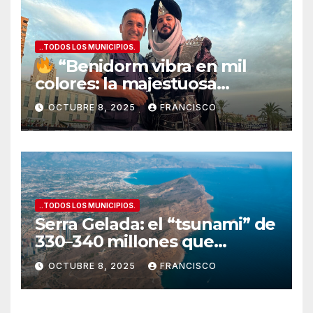
..TODOS LOS MUNICIPIOS.
“Benidorm vibra en mil
colores: la majestuosa
Entrada de Moros y Cristianos
OCTUBRE 8, 2025
FRANCISCO
conquista la Plaza del
Ayuntamiento”
..TODOS LOS MUNICIPIOS.
Serra Gelada: el “tsunami” de
330–340 millones que
amenaza con tragarse el
OCTUBRE 8, 2025
FRANCISCO
presupuesto de Benidorm