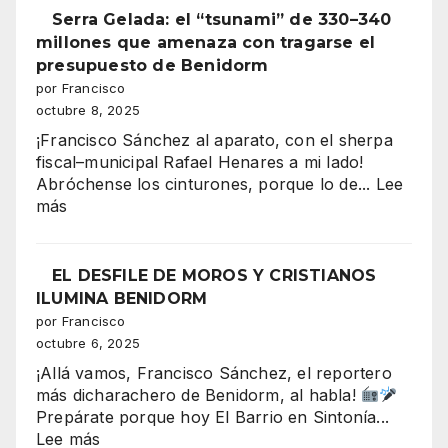
vibra
Serra Gelada: el “tsunami” de 330–340
en
millones que amenaza con tragarse el
mil
presupuesto de Benidorm
colores:
por Francisco
la
octubre 8, 2025
majestuo
¡Francisco Sánchez al aparato, con el sherpa
Entrada
fiscal–municipal Rafael Henares a mi lado!
de
Abróchense los cinturones, porque lo de...
Lee
Moros
:
más
y
Serra
Cristianos
Gelada:
conquista
el
EL DESFILE DE MOROS Y CRISTIANOS
la
“tsunami”
ILUMINA BENIDORM
Plaza
de
por Francisco
del
330–
octubre 6, 2025
Ayuntami
340
¡Allá vamos, Francisco Sánchez, el reportero
millones
más dicharachero de Benidorm, al habla!
que
Prepárate porque hoy El Barrio en Sintonía...
amenaza
:
Lee más
con